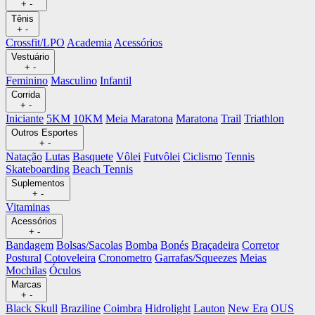
+
-
Tênis
+
-
Crossfit/LPO
Academia
Acessórios
Vestuário
+
-
Feminino
Masculino
Infantil
Corrida
+
-
Iniciante
5KM
10KM
Meia Maratona
Maratona
Trail
Triathlon
Outros Esportes
+
-
Natação
Lutas
Basquete
Vôlei
Futvôlei
Ciclismo
Tennis
Skateboarding
Beach Tennis
Suplementos
+
-
Vitaminas
Acessórios
+
-
Bandagem
Bolsas/Sacolas
Bomba
Bonés
Braçadeira
Corretor
Postural
Cotoveleira
Cronometro
Garrafas/Squeezes
Meias
Mochilas
Óculos
Marcas
+
-
Black Skull
Braziline
Coimbra
Hidrolight
Lauton
New Era
OUS