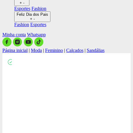
+
-
Esportes
Fashion
Feliz Dia dos Pais
+
-
Fashion
Esportes
Minha conta
Whatsapp
Página inicial
|
Moda
|
Feminino
|
Calçados
|
Sandálias
Close