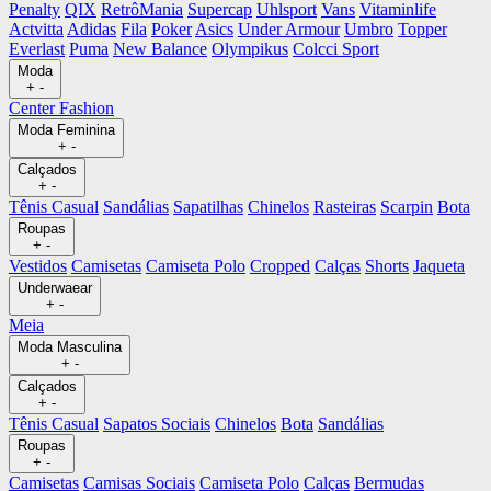
Penalty
QIX
RetrôMania
Supercap
Uhlsport
Vans
Vitaminlife
Actvitta
Adidas
Fila
Poker
Asics
Under Armour
Umbro
Topper
Everlast
Puma
New Balance
Olympikus
Colcci Sport
Moda
+
-
Center Fashion
Moda Feminina
+
-
Calçados
+
-
Tênis Casual
Sandálias
Sapatilhas
Chinelos
Rasteiras
Scarpin
Bota
Roupas
+
-
Vestidos
Camisetas
Camiseta Polo
Cropped
Calças
Shorts
Jaqueta
Underwaear
+
-
Meia
Moda Masculina
+
-
Calçados
+
-
Tênis Casual
Sapatos Sociais
Chinelos
Bota
Sandálias
Roupas
+
-
Camisetas
Camisas Sociais
Camiseta Polo
Calças
Bermudas