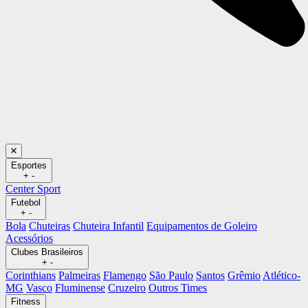
Esportes
+
-
Center Sport
Futebol
+
-
Bola
Chuteiras
Chuteira Infantil
Equipamentos de Goleiro
Acessórios
Clubes Brasileiros
+
-
Corinthians
Palmeiras
Flamengo
São Paulo
Santos
Grêmio
Atlético-
MG
Vasco
Fluminense
Cruzeiro
Outros Times
Fitness