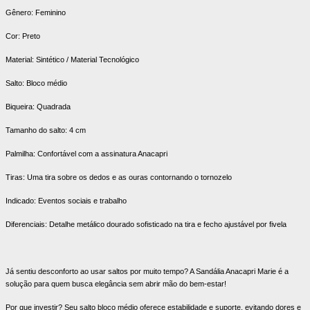
Gênero: Feminino
Cor: Preto
Material: Sintético / Material Tecnológico
Salto: Bloco médio
Biqueira: Quadrada
Tamanho do salto: 4 cm
Palmilha: Confortável com a assinatura Anacapri
Tiras: Uma tira sobre os dedos e as ouras contornando o tornozelo
Indicado: Eventos sociais e trabalho
Diferenciais: Detalhe metálico dourado sofisticado na tira e fecho ajustável por fivela
Já sentiu desconforto ao usar saltos por muito tempo? A Sandália Anacapri Marie é a
solução para quem busca elegância sem abrir mão do bem-estar!
Por que investir? Seu salto bloco médio oferece estabilidade e suporte, evitando dores e