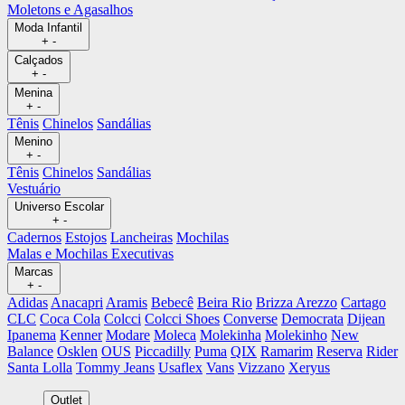
Moletons e Agasalhos
Moda Infantil
+
-
Calçados
+
-
Menina
+
-
Tênis
Chinelos
Sandálias
Menino
+
-
Tênis
Chinelos
Sandálias
Vestuário
Universo Escolar
+
-
Cadernos
Estojos
Lancheiras
Mochilas
Malas e Mochilas Executivas
Marcas
+
-
Adidas
Anacapri
Aramis
Bebecê
Beira Rio
Brizza Arezzo
Cartago
CLC
Coca Cola
Colcci
Colcci Shoes
Converse
Democrata
Dijean
Ipanema
Kenner
Modare
Moleca
Molekinha
Molekinho
New
Balance
Osklen
OUS
Piccadilly
Puma
QIX
Ramarim
Reserva
Rider
Santa Lolla
Tommy Jeans
Usaflex
Vans
Vizzano
Xeryus
Outlet