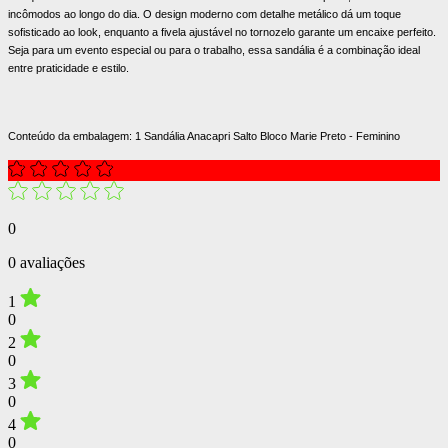
incômodos ao longo do dia. O design moderno com detalhe metálico dá um toque
sofisticado ao look, enquanto a fivela ajustável no tornozelo garante um encaixe perfeito.
Seja para um evento especial ou para o trabalho, essa sandália é a combinação ideal
entre praticidade e estilo.
Conteúdo da embalagem: 1 Sandália Anacapri Salto Bloco Marie Preto - Feminino
0
0 avaliações
1
0
2
0
3
0
4
0