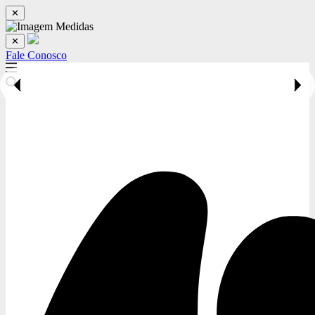
✕
✕
Fale Conosco