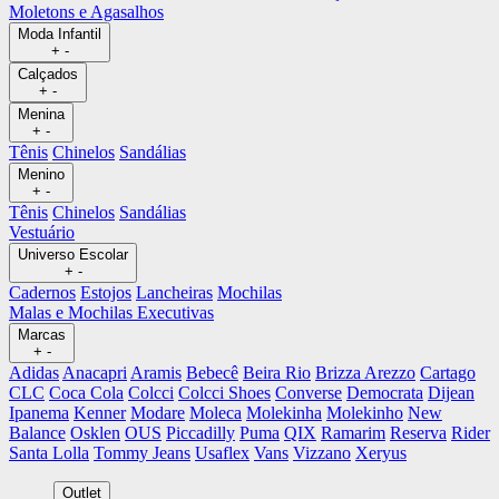
Moletons e Agasalhos
Moda Infantil
+
-
Calçados
+
-
Menina
+
-
Tênis
Chinelos
Sandálias
Menino
+
-
Tênis
Chinelos
Sandálias
Vestuário
Universo Escolar
+
-
Cadernos
Estojos
Lancheiras
Mochilas
Malas e Mochilas Executivas
Marcas
+
-
Adidas
Anacapri
Aramis
Bebecê
Beira Rio
Brizza Arezzo
Cartago
CLC
Coca Cola
Colcci
Colcci Shoes
Converse
Democrata
Dijean
Ipanema
Kenner
Modare
Moleca
Molekinha
Molekinho
New
Balance
Osklen
OUS
Piccadilly
Puma
QIX
Ramarim
Reserva
Rider
Santa Lolla
Tommy Jeans
Usaflex
Vans
Vizzano
Xeryus
Outlet