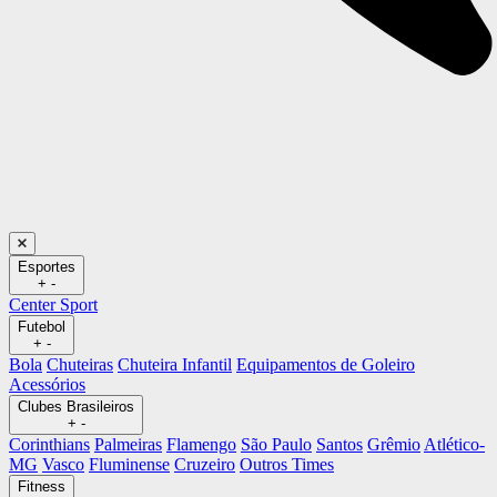
Esportes
+
-
Center Sport
Futebol
+
-
Bola
Chuteiras
Chuteira Infantil
Equipamentos de Goleiro
Acessórios
Clubes Brasileiros
+
-
Corinthians
Palmeiras
Flamengo
São Paulo
Santos
Grêmio
Atlético-
MG
Vasco
Fluminense
Cruzeiro
Outros Times
Fitness