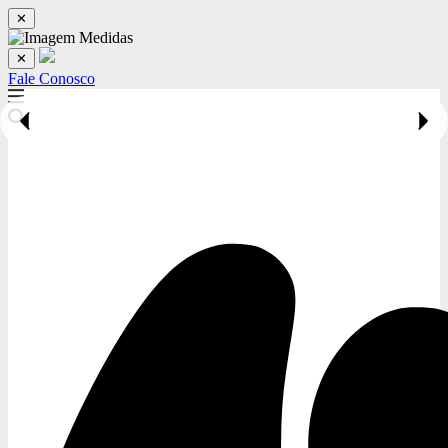
✕
✕
Fale Conosco