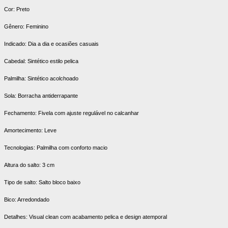
Cor: Preto
Gênero: Feminino
Indicado: Dia a dia e ocasiões casuais
Cabedal: Sintético estilo pelica
Palmilha: Sintético acolchoado
Sola: Borracha antiderrapante
Fechamento: Fivela com ajuste regulável no calcanhar
Amortecimento: Leve
Tecnologias: Palmilha com conforto macio
Altura do salto: 3 cm
Tipo de salto: Salto bloco baixo
Bico: Arredondado
Detalhes: Visual clean com acabamento pelica e design atemporal