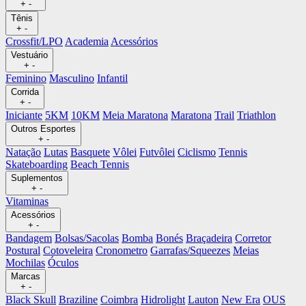
+
-
Tênis
+
-
Crossfit/LPO
Academia
Acessórios
Vestuário
+
-
Feminino
Masculino
Infantil
Corrida
+
-
Iniciante
5KM
10KM
Meia Maratona
Maratona
Trail
Triathlon
Outros Esportes
+
-
Natação
Lutas
Basquete
Vôlei
Futvôlei
Ciclismo
Tennis
Skateboarding
Beach Tennis
Suplementos
+
-
Vitaminas
Acessórios
+
-
Bandagem
Bolsas/Sacolas
Bomba
Bonés
Braçadeira
Corretor
Postural
Cotoveleira
Cronometro
Garrafas/Squeezes
Meias
Mochilas
Óculos
Marcas
+
-
Black Skull
Braziline
Coimbra
Hidrolight
Lauton
New Era
OUS