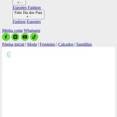
+
-
Esportes
Fashion
Feliz Dia dos Pais
+
-
Fashion
Esportes
Minha conta
Whatsapp
Página inicial
|
Moda
|
Feminino
|
Calçados
|
Sandálias
Close