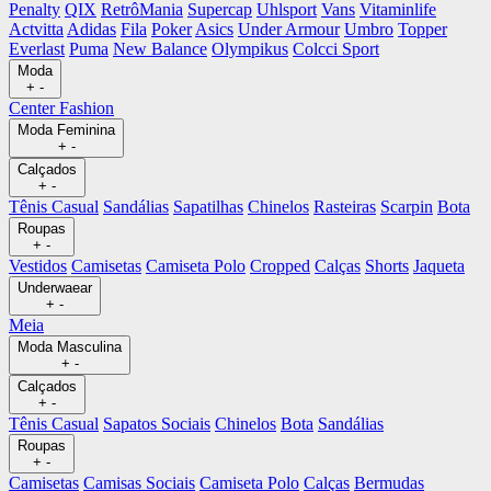
Penalty
QIX
RetrôMania
Supercap
Uhlsport
Vans
Vitaminlife
Actvitta
Adidas
Fila
Poker
Asics
Under Armour
Umbro
Topper
Everlast
Puma
New Balance
Olympikus
Colcci Sport
Moda
+
-
Center Fashion
Moda Feminina
+
-
Calçados
+
-
Tênis Casual
Sandálias
Sapatilhas
Chinelos
Rasteiras
Scarpin
Bota
Roupas
+
-
Vestidos
Camisetas
Camiseta Polo
Cropped
Calças
Shorts
Jaqueta
Underwaear
+
-
Meia
Moda Masculina
+
-
Calçados
+
-
Tênis Casual
Sapatos Sociais
Chinelos
Bota
Sandálias
Roupas
+
-
Camisetas
Camisas Sociais
Camiseta Polo
Calças
Bermudas