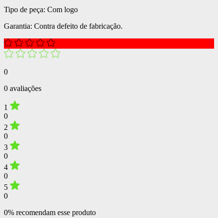
Tipo de peça: Com logo
Garantia: Contra defeito de fabricação.
0
0 avaliações
1
0
2
0
3
0
4
0
5
0
0% recomendam esse produto