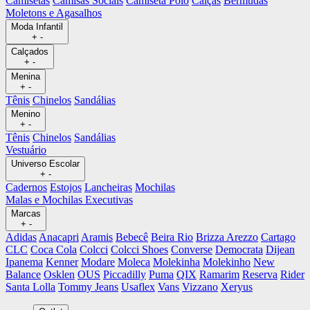
Camisetas
Camisas Sociais
Camiseta Polo
Calças
Bermudas
Moletons e Agasalhos
Moda Infantil
+
-
Calçados
+
-
Menina
+
-
Tênis
Chinelos
Sandálias
Menino
+
-
Tênis
Chinelos
Sandálias
Vestuário
Universo Escolar
+
-
Cadernos
Estojos
Lancheiras
Mochilas
Malas e Mochilas Executivas
Marcas
+
-
Adidas
Anacapri
Aramis
Bebecê
Beira Rio
Brizza Arezzo
Cartago
CLC
Coca Cola
Colcci
Colcci Shoes
Converse
Democrata
Dijean
Ipanema
Kenner
Modare
Moleca
Molekinha
Molekinho
New
Balance
Osklen
OUS
Piccadilly
Puma
QIX
Ramarim
Reserva
Rider
Santa Lolla
Tommy Jeans
Usaflex
Vans
Vizzano
Xeryus