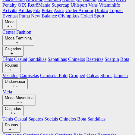
Penalty
QIX
RetrôMania
Supercap
Uhlsport
Vans
Vitaminlife
Actvitta
Adidas
Fila
Poker
Asics
Under Armour
Umbro
Topper
Everlast
Puma
New Balance
Olympikus
Colcci Sport
Moda
+
-
Center Fashion
Moda Feminina
+
-
Calçados
+
-
Tênis Casual
Sandálias
Sapatilhas
Chinelos
Rasteiras
Scarpin
Bota
Roupas
+
-
Vestidos
Camisetas
Camiseta Polo
Cropped
Calças
Shorts
Jaqueta
Underwaear
+
-
Meia
Moda Masculina
+
-
Calçados
+
-
Tênis Casual
Sapatos Sociais
Chinelos
Bota
Sandálias
Roupas
+
-