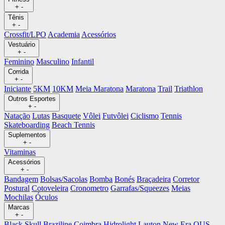
+
-
Tênis
+
-
Crossfit/LPO
Academia
Acessórios
Vestuário
+
-
Feminino
Masculino
Infantil
Corrida
+
-
Iniciante
5KM
10KM
Meia Maratona
Maratona
Trail
Triathlon
Outros Esportes
+
-
Natação
Lutas
Basquete
Vôlei
Futvôlei
Ciclismo
Tennis
Skateboarding
Beach Tennis
Suplementos
+
-
Vitaminas
Acessórios
+
-
Bandagem
Bolsas/Sacolas
Bomba
Bonés
Braçadeira
Corretor
Postural
Cotoveleira
Cronometro
Garrafas/Squeezes
Meias
Mochilas
Óculos
Marcas
+
-
Black Skull
Braziline
Coimbra
Hidrolight
Lauton
New Era
OUS