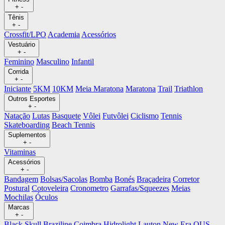
+
-
Tênis
+
-
Crossfit/LPO
Academia
Acessórios
Vestuário
+
-
Feminino
Masculino
Infantil
Corrida
+
-
Iniciante
5KM
10KM
Meia Maratona
Maratona
Trail
Triathlon
Outros Esportes
+
-
Natação
Lutas
Basquete
Vôlei
Futvôlei
Ciclismo
Tennis
Skateboarding
Beach Tennis
Suplementos
+
-
Vitaminas
Acessórios
+
-
Bandagem
Bolsas/Sacolas
Bomba
Bonés
Braçadeira
Corretor
Postural
Cotoveleira
Cronometro
Garrafas/Squeezes
Meias
Mochilas
Óculos
Marcas
+
-
Black Skull
Braziline
Coimbra
Hidrolight
Lauton
New Era
OUS