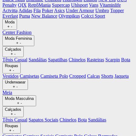
Penalty
QIX
RetrôMania
Supercap
Uhlsport
Vans
Vitaminlife
Actvitta
Adidas
Fila
Poker
Asics
Under Armour
Umbro
Topper
Everlast
Puma
New Balance
Olympikus
Colcci Sport
Moda
+
-
Center Fashion
Moda Feminina
+
-
Calçados
+
-
Tênis Casual
Sandálias
Sapatilhas
Chinelos
Rasteiras
Scarpin
Bota
Roupas
+
-
Vestidos
Camisetas
Camiseta Polo
Cropped
Calças
Shorts
Jaqueta
Underwaear
+
-
Meia
Moda Masculina
+
-
Calçados
+
-
Tênis Casual
Sapatos Sociais
Chinelos
Bota
Sandálias
Roupas
+
-