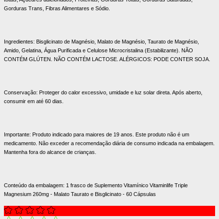
Gorduras Trans, Fibras Alimentares e Sódio.
Ingredientes:
Bisglicinato de Magnésio, Malato de Magnésio, Taurato de Magnésio,
Amido, Gelatina, Água Purificada e Celulose Microcristalina (Estabilizante). NÃO
CONTÉM GLÚTEN. NÃO CONTÉM LACTOSE. ALÉRGICOS: PODE CONTER SOJA.
Conservação:
Proteger do calor excessivo, umidade e luz solar direta. Após aberto,
consumir em até 60 dias.
Importante:
Produto indicado para maiores de 19 anos. Este produto não é um
medicamento. Não exceder a recomendação diária de consumo indicada na embalagem.
Mantenha fora do alcance de crianças.
Conteúdo da embalagem:
1 frasco de Suplemento Vitamínico Vitaminlife Triple
Magnesium 260mg - Malato Taurato e Bisglicinato - 60 Cápsulas