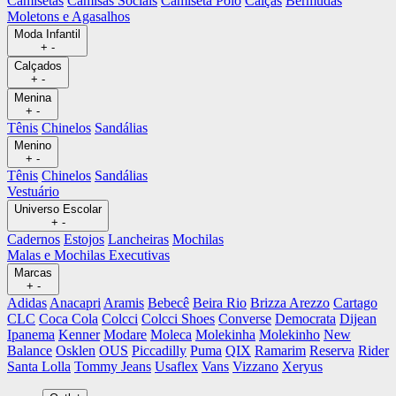
Camisetas
Camisas Sociais
Camiseta Polo
Calças
Bermudas
Moletons e Agasalhos
Moda Infantil
+
-
Calçados
+
-
Menina
+
-
Tênis
Chinelos
Sandálias
Menino
+
-
Tênis
Chinelos
Sandálias
Vestuário
Universo Escolar
+
-
Cadernos
Estojos
Lancheiras
Mochilas
Malas e Mochilas Executivas
Marcas
+
-
Adidas
Anacapri
Aramis
Bebecê
Beira Rio
Brizza Arezzo
Cartago
CLC
Coca Cola
Colcci
Colcci Shoes
Converse
Democrata
Dijean
Ipanema
Kenner
Modare
Moleca
Molekinha
Molekinho
New
Balance
Osklen
OUS
Piccadilly
Puma
QIX
Ramarim
Reserva
Rider
Santa Lolla
Tommy Jeans
Usaflex
Vans
Vizzano
Xeryus