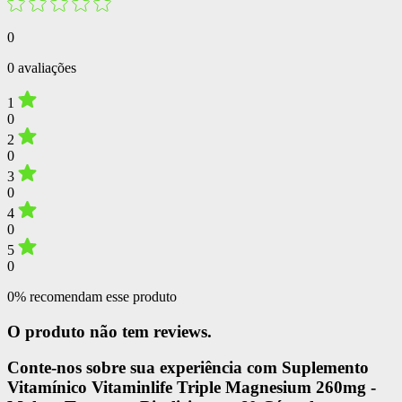
0
0 avaliações
1
0
2
0
3
0
4
0
5
0
0% recomendam esse produto
O produto não tem reviews.
Conte-nos sobre sua experiência com Suplemento
Vitamínico Vitaminlife Triple Magnesium 260mg -