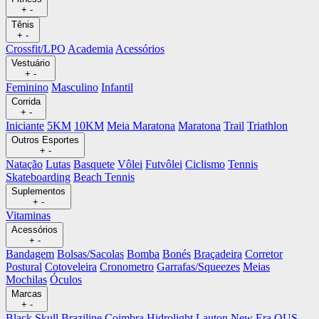
+
-
Tênis
+
-
Crossfit/LPO
Academia
Acessórios
Vestuário
+
-
Feminino
Masculino
Infantil
Corrida
+
-
Iniciante
5KM
10KM
Meia Maratona
Maratona
Trail
Triathlon
Outros Esportes
+
-
Natação
Lutas
Basquete
Vôlei
Futvôlei
Ciclismo
Tennis
Skateboarding
Beach Tennis
Suplementos
+
-
Vitaminas
Acessórios
+
-
Bandagem
Bolsas/Sacolas
Bomba
Bonés
Braçadeira
Corretor
Postural
Cotoveleira
Cronometro
Garrafas/Squeezes
Meias
Mochilas
Óculos
Marcas
+
-
Black Skull
Braziline
Coimbra
Hidrolight
Lauton
New Era
OUS