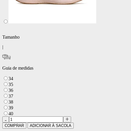
Tamanho
|
Guia de medidas
34
35
36
37
38
39
40
COMPRAR
ADICIONAR À SACOLA