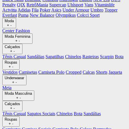
Penalty
QIX
RetrôMania
Supercap
Uhlsport
Vans
Vitaminlife
Actvitta
Adidas
Fila
Poker
Asics
Under Armour
Umbro
Topper
Everlast
Puma
New Balance
Olympikus
Colcci Sport
Moda
+
-
Center Fashion
Moda Feminina
+
-
Calçados
+
-
Tênis Casual
Sandálias
Sapatilhas
Chinelos
Rasteiras
Scarpin
Bota
Roupas
+
-
Vestidos
Camisetas
Camiseta Polo
Cropped
Calças
Shorts
Jaqueta
Underwaear
+
-
Meia
Moda Masculina
+
-
Calçados
+
-
Tênis Casual
Sapatos Sociais
Chinelos
Bota
Sandálias
Roupas
+
-