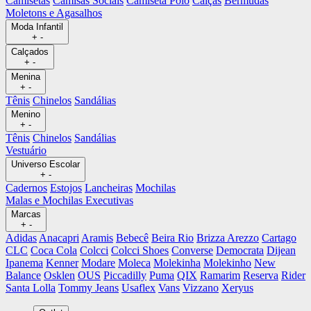
Camisetas
Camisas Sociais
Camiseta Polo
Calças
Bermudas
Moletons e Agasalhos
Moda Infantil
+
-
Calçados
+
-
Menina
+
-
Tênis
Chinelos
Sandálias
Menino
+
-
Tênis
Chinelos
Sandálias
Vestuário
Universo Escolar
+
-
Cadernos
Estojos
Lancheiras
Mochilas
Malas e Mochilas Executivas
Marcas
+
-
Adidas
Anacapri
Aramis
Bebecê
Beira Rio
Brizza Arezzo
Cartago
CLC
Coca Cola
Colcci
Colcci Shoes
Converse
Democrata
Dijean
Ipanema
Kenner
Modare
Moleca
Molekinha
Molekinho
New
Balance
Osklen
OUS
Piccadilly
Puma
QIX
Ramarim
Reserva
Rider
Santa Lolla
Tommy Jeans
Usaflex
Vans
Vizzano
Xeryus