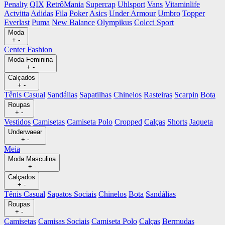
Penalty
QIX
RetrôMania
Supercap
Uhlsport
Vans
Vitaminlife
Actvitta
Adidas
Fila
Poker
Asics
Under Armour
Umbro
Topper
Everlast
Puma
New Balance
Olympikus
Colcci Sport
Moda
+
-
Center Fashion
Moda Feminina
+
-
Calçados
+
-
Tênis Casual
Sandálias
Sapatilhas
Chinelos
Rasteiras
Scarpin
Bota
Roupas
+
-
Vestidos
Camisetas
Camiseta Polo
Cropped
Calças
Shorts
Jaqueta
Underwaear
+
-
Meia
Moda Masculina
+
-
Calçados
+
-
Tênis Casual
Sapatos Sociais
Chinelos
Bota
Sandálias
Roupas
+
-
Camisetas
Camisas Sociais
Camiseta Polo
Calças
Bermudas