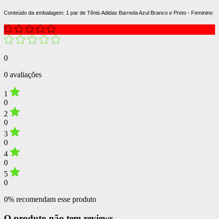
Conteúdo da embalagem: 1 par de Tênis Adidas Barreda Azul Branco e Preto - Feminino
0
0 avaliações
1
0
2
0
3
0
4
0
5
0
0% recomendam esse produto
O produto não tem reviews.