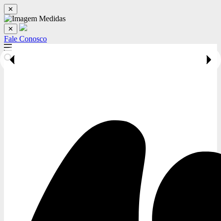
✕
✕
Fale Conosco