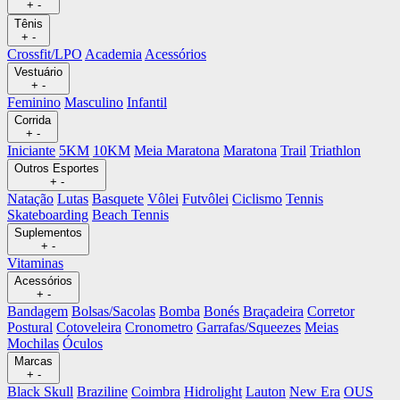
+
-
Tênis
+
-
Crossfit/LPO
Academia
Acessórios
Vestuário
+
-
Feminino
Masculino
Infantil
Corrida
+
-
Iniciante
5KM
10KM
Meia Maratona
Maratona
Trail
Triathlon
Outros Esportes
+
-
Natação
Lutas
Basquete
Vôlei
Futvôlei
Ciclismo
Tennis
Skateboarding
Beach Tennis
Suplementos
+
-
Vitaminas
Acessórios
+
-
Bandagem
Bolsas/Sacolas
Bomba
Bonés
Braçadeira
Corretor
Postural
Cotoveleira
Cronometro
Garrafas/Squeezes
Meias
Mochilas
Óculos
Marcas
+
-
Black Skull
Braziline
Coimbra
Hidrolight
Lauton
New Era
OUS