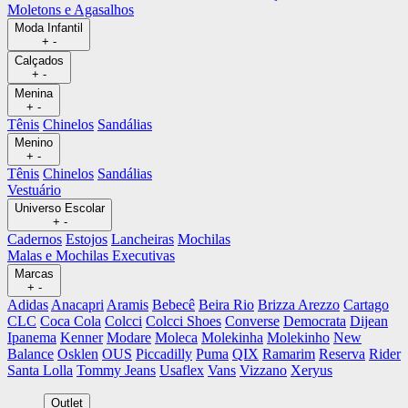
Moletons e Agasalhos
Moda Infantil
+
-
Calçados
+
-
Menina
+
-
Tênis
Chinelos
Sandálias
Menino
+
-
Tênis
Chinelos
Sandálias
Vestuário
Universo Escolar
+
-
Cadernos
Estojos
Lancheiras
Mochilas
Malas e Mochilas Executivas
Marcas
+
-
Adidas
Anacapri
Aramis
Bebecê
Beira Rio
Brizza Arezzo
Cartago
CLC
Coca Cola
Colcci
Colcci Shoes
Converse
Democrata
Dijean
Ipanema
Kenner
Modare
Moleca
Molekinha
Molekinho
New
Balance
Osklen
OUS
Piccadilly
Puma
QIX
Ramarim
Reserva
Rider
Santa Lolla
Tommy Jeans
Usaflex
Vans
Vizzano
Xeryus
Outlet