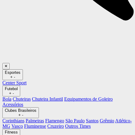
Esportes
+
-
Center Sport
Futebol
+
-
Bola
Chuteiras
Chuteira Infantil
Equipamentos de Goleiro
Acessórios
Clubes Brasileiros
+
-
Corinthians
Palmeiras
Flamengo
São Paulo
Santos
Grêmio
Atlético-
MG
Vasco
Fluminense
Cruzeiro
Outros Times
Fitness