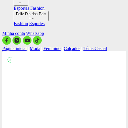
+
-
Esportes
Fashion
Feliz Dia dos Pais
+
-
Fashion
Esportes
Minha conta
Whatsapp
Página inicial
|
Moda
|
Feminino
|
Calçados
|
Tênis Casual
Close