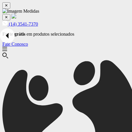
✕
✕
(14) 3541-7370
Frete grátis
em produtos selecionados
Fale Conosco