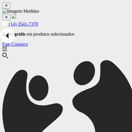
✕
✕
(14) 3541-7370
Frete grátis
em produtos selecionados
Fale Conosco