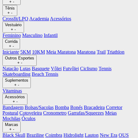
+
-
Tênis
+
-
Crossfit/LPO
Academia
Acessórios
Vestuário
+
-
Feminino
Masculino
Infantil
Corrida
+
-
Iniciante
5KM
10KM
Meia Maratona
Maratona
Trail
Triathlon
Outros Esportes
+
-
Natação
Lutas
Basquete
Vôlei
Futvôlei
Ciclismo
Tennis
Skateboarding
Beach Tennis
Suplementos
+
-
Vitaminas
Acessórios
+
-
Bandagem
Bolsas/Sacolas
Bomba
Bonés
Braçadeira
Corretor
Postural
Cotoveleira
Cronometro
Garrafas/Squeezes
Meias
Mochilas
Óculos
Marcas
+
-
Black Skull
Braziline
Coimbra
Hidrolight
Lauton
New Era
OUS