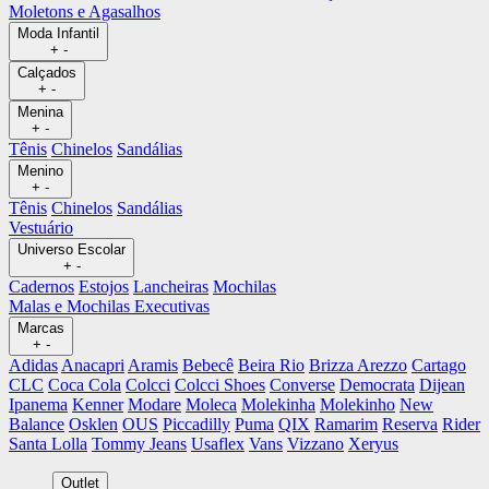
Moletons e Agasalhos
Moda Infantil
+
-
Calçados
+
-
Menina
+
-
Tênis
Chinelos
Sandálias
Menino
+
-
Tênis
Chinelos
Sandálias
Vestuário
Universo Escolar
+
-
Cadernos
Estojos
Lancheiras
Mochilas
Malas e Mochilas Executivas
Marcas
+
-
Adidas
Anacapri
Aramis
Bebecê
Beira Rio
Brizza Arezzo
Cartago
CLC
Coca Cola
Colcci
Colcci Shoes
Converse
Democrata
Dijean
Ipanema
Kenner
Modare
Moleca
Molekinha
Molekinho
New
Balance
Osklen
OUS
Piccadilly
Puma
QIX
Ramarim
Reserva
Rider
Santa Lolla
Tommy Jeans
Usaflex
Vans
Vizzano
Xeryus
Outlet