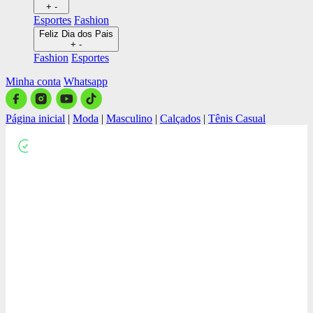
+
-
Esportes
Fashion
Feliz Dia dos Pais
+
-
Fashion
Esportes
Minha conta
Whatsapp
Página inicial
|
Moda
|
Masculino
|
Calçados
|
Tênis Casual
Close