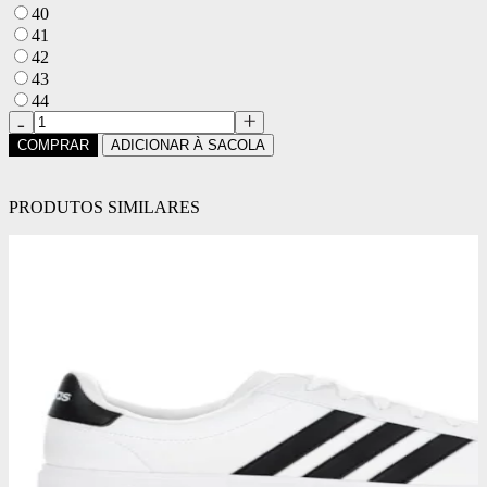
40
41
42
43
44
COMPRAR
ADICIONAR À SACOLA
PRODUTOS SIMILARES