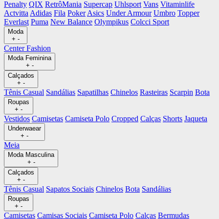
Penalty
QIX
RetrôMania
Supercap
Uhlsport
Vans
Vitaminlife
Actvitta
Adidas
Fila
Poker
Asics
Under Armour
Umbro
Topper
Everlast
Puma
New Balance
Olympikus
Colcci Sport
Moda
+
-
Center Fashion
Moda Feminina
+
-
Calçados
+
-
Tênis Casual
Sandálias
Sapatilhas
Chinelos
Rasteiras
Scarpin
Bota
Roupas
+
-
Vestidos
Camisetas
Camiseta Polo
Cropped
Calças
Shorts
Jaqueta
Underwaear
+
-
Meia
Moda Masculina
+
-
Calçados
+
-
Tênis Casual
Sapatos Sociais
Chinelos
Bota
Sandálias
Roupas
+
-
Camisetas
Camisas Sociais
Camiseta Polo
Calças
Bermudas