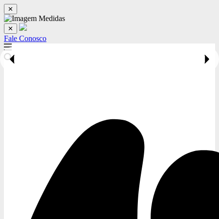
✕
✕
Fale Conosco