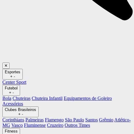
Esportes
+
-
Center Sport
Futebol
+
-
Bola
Chuteiras
Chuteira Infantil
Equipamentos de Goleiro
Acessórios
Clubes Brasileiros
+
-
Corinthians
Palmeiras
Flamengo
São Paulo
Santos
Grêmio
Atlético-
MG
Vasco
Fluminense
Cruzeiro
Outros Times
Fitness