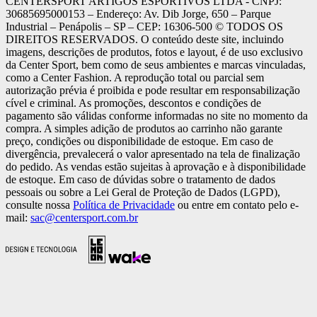
CENTERSPORT ARTIGOS ESPORTIVOS LTDA - CNPJ:
30685695000153 – Endereço: Av. Dib Jorge, 650 – Parque
Industrial – Penápolis – SP – CEP: 16306-500 ©️ TODOS OS
DIREITOS RESERVADOS. O conteúdo deste site, incluindo
imagens, descrições de produtos, fotos e layout, é de uso exclusivo
da Center Sport, bem como de seus ambientes e marcas vinculadas,
como a Center Fashion. A reprodução total ou parcial sem
autorização prévia é proibida e pode resultar em responsabilização
cível e criminal. As promoções, descontos e condições de
pagamento são válidas conforme informadas no site no momento da
compra. A simples adição de produtos ao carrinho não garante
preço, condições ou disponibilidade de estoque. Em caso de
divergência, prevalecerá o valor apresentado na tela de finalização
do pedido. As vendas estão sujeitas à aprovação e à disponibilidade
de estoque. Em caso de dúvidas sobre o tratamento de dados
pessoais ou sobre a Lei Geral de Proteção de Dados (LGPD),
consulte nossa
Política de Privacidade
ou entre em contato pelo e-
mail:
sac@centersport.com.br