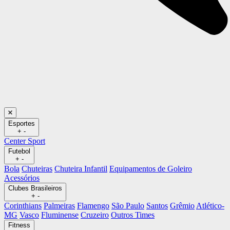
Esportes
+
-
Center Sport
Futebol
+
-
Bola
Chuteiras
Chuteira Infantil
Equipamentos de Goleiro
Acessórios
Clubes Brasileiros
+
-
Corinthians
Palmeiras
Flamengo
São Paulo
Santos
Grêmio
Atlético-
MG
Vasco
Fluminense
Cruzeiro
Outros Times
Fitness