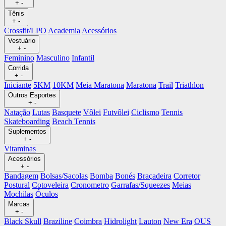
+
-
Tênis
+
-
Crossfit/LPO
Academia
Acessórios
Vestuário
+
-
Feminino
Masculino
Infantil
Corrida
+
-
Iniciante
5KM
10KM
Meia Maratona
Maratona
Trail
Triathlon
Outros Esportes
+
-
Natação
Lutas
Basquete
Vôlei
Futvôlei
Ciclismo
Tennis
Skateboarding
Beach Tennis
Suplementos
+
-
Vitaminas
Acessórios
+
-
Bandagem
Bolsas/Sacolas
Bomba
Bonés
Braçadeira
Corretor
Postural
Cotoveleira
Cronometro
Garrafas/Squeezes
Meias
Mochilas
Óculos
Marcas
+
-
Black Skull
Braziline
Coimbra
Hidrolight
Lauton
New Era
OUS