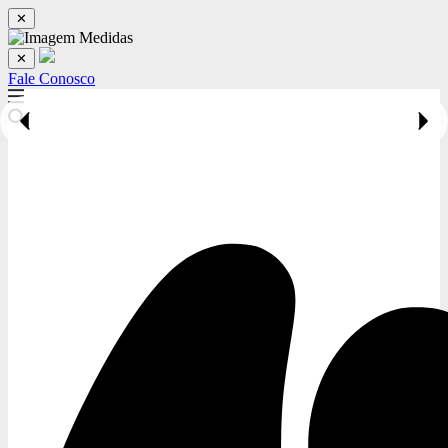
✕
✕
Fale Conosco