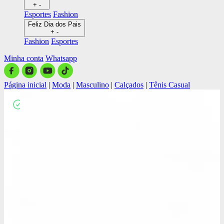
+
-
Esportes
Fashion
Feliz Dia dos Pais
+
-
Fashion
Esportes
Minha conta
Whatsapp
Página inicial
|
Moda
|
Masculino
|
Calçados
|
Tênis Casual
Close