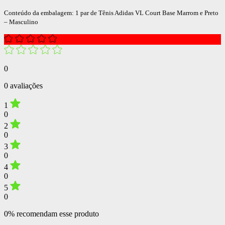
Conteúdo da embalagem: 1 par de Tênis Adidas VL Court Base Marrom e Preto
– Masculino
0
0 avaliações
1
0
2
0
3
0
4
0
5
0
0% recomendam esse produto