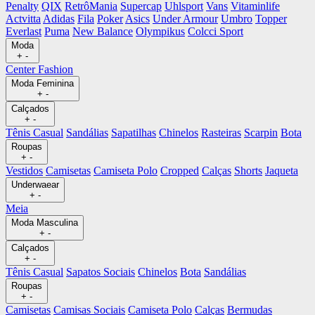
Penalty
QIX
RetrôMania
Supercap
Uhlsport
Vans
Vitaminlife
Actvitta
Adidas
Fila
Poker
Asics
Under Armour
Umbro
Topper
Everlast
Puma
New Balance
Olympikus
Colcci Sport
Moda
+
-
Center Fashion
Moda Feminina
+
-
Calçados
+
-
Tênis Casual
Sandálias
Sapatilhas
Chinelos
Rasteiras
Scarpin
Bota
Roupas
+
-
Vestidos
Camisetas
Camiseta Polo
Cropped
Calças
Shorts
Jaqueta
Underwaear
+
-
Meia
Moda Masculina
+
-
Calçados
+
-
Tênis Casual
Sapatos Sociais
Chinelos
Bota
Sandálias
Roupas
+
-
Camisetas
Camisas Sociais
Camiseta Polo
Calças
Bermudas