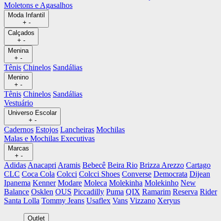
Moletons e Agasalhos
Moda Infantil
+
-
Calçados
+
-
Menina
+
-
Tênis
Chinelos
Sandálias
Menino
+
-
Tênis
Chinelos
Sandálias
Vestuário
Universo Escolar
+
-
Cadernos
Estojos
Lancheiras
Mochilas
Malas e Mochilas Executivas
Marcas
+
-
Adidas
Anacapri
Aramis
Bebecê
Beira Rio
Brizza Arezzo
Cartago
CLC
Coca Cola
Colcci
Colcci Shoes
Converse
Democrata
Dijean
Ipanema
Kenner
Modare
Moleca
Molekinha
Molekinho
New
Balance
Osklen
OUS
Piccadilly
Puma
QIX
Ramarim
Reserva
Rider
Santa Lolla
Tommy Jeans
Usaflex
Vans
Vizzano
Xeryus
Outlet