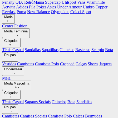
Penalty
QIX
RetrôMania
Supercap
Uhlsport
Vans
Vitaminlife
Actvitta
Adidas
Fila
Poker
Asics
Under Armour
Umbro
Topper
Everlast
Puma
New Balance
Olympikus
Colcci Sport
Moda
+
-
Center Fashion
Moda Feminina
+
-
Calçados
+
-
Tênis Casual
Sandálias
Sapatilhas
Chinelos
Rasteiras
Scarpin
Bota
Roupas
+
-
Vestidos
Camisetas
Camiseta Polo
Cropped
Calças
Shorts
Jaqueta
Underwaear
+
-
Meia
Moda Masculina
+
-
Calçados
+
-
Tênis Casual
Sapatos Sociais
Chinelos
Bota
Sandálias
Roupas
+
-
Camisetas
Camisas Sociais
Camiseta Polo
Calças
Bermudas