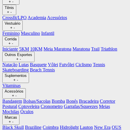
+
-
Tênis
+
-
Crossfit/LPO
Academia
Acessórios
Vestuário
+
-
Feminino
Masculino
Infantil
Corrida
+
-
Iniciante
5KM
10KM
Meia Maratona
Maratona
Trail
Triathlon
Outros Esportes
+
-
Natação
Lutas
Basquete
Vôlei
Futvôlei
Ciclismo
Tennis
Skateboarding
Beach Tennis
Suplementos
+
-
Vitaminas
Acessórios
+
-
Bandagem
Bolsas/Sacolas
Bomba
Bonés
Braçadeira
Corretor
Postural
Cotoveleira
Cronometro
Garrafas/Squeezes
Meias
Mochilas
Óculos
Marcas
+
-
Black Skull
Braziline
Coimbra
Hidrolight
Lauton
New Era
OUS