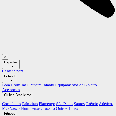
Esportes
+
-
Center Sport
Futebol
+
-
Bola
Chuteiras
Chuteira Infantil
Equipamentos de Goleiro
Acessórios
Clubes Brasileiros
+
-
Corinthians
Palmeiras
Flamengo
São Paulo
Santos
Grêmio
Atlético-
MG
Vasco
Fluminense
Cruzeiro
Outros Times
Fitness