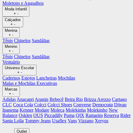
Moletons e Agasalhos
Moda Infantil
+
-
Calçados
+
-
Menina
+
-
Tênis
Chinelos
Sandálias
Menino
+
-
Tênis
Chinelos
Sandálias
Vestuário
Universo Escolar
+
-
Cadernos
Estojos
Lancheiras
Mochilas
Malas e Mochilas Executivas
Marcas
+
-
Adidas
Anacapri
Aramis
Bebecê
Beira Rio
Brizza Arezzo
Cartago
CLC
Coca Cola
Colcci
Colcci Shoes
Converse
Democrata
Dijean
Ipanema
Kenner
Modare
Moleca
Molekinha
Molekinho
New
Balance
Osklen
OUS
Piccadilly
Puma
QIX
Ramarim
Reserva
Rider
Santa Lolla
Tommy Jeans
Usaflex
Vans
Vizzano
Xeryus
Outlet