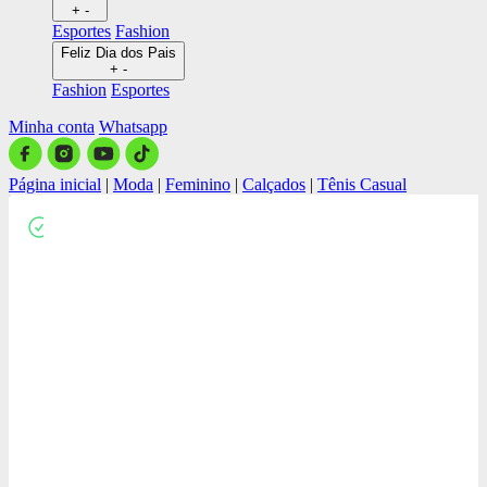
+
-
Esportes
Fashion
Feliz Dia dos Pais
+
-
Fashion
Esportes
Minha conta
Whatsapp
Página inicial
|
Moda
|
Feminino
|
Calçados
|
Tênis Casual
Close