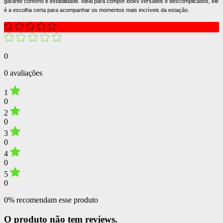
garante conforto e estabilidade. Ideal para compor looks versáteis e descomplicados, ele
é a escolha certa para acompanhar os momentos mais incríveis da estação.
0
0 avaliações
1
0
2
0
3
0
4
0
5
0
0% recomendam esse produto
O produto não tem reviews.