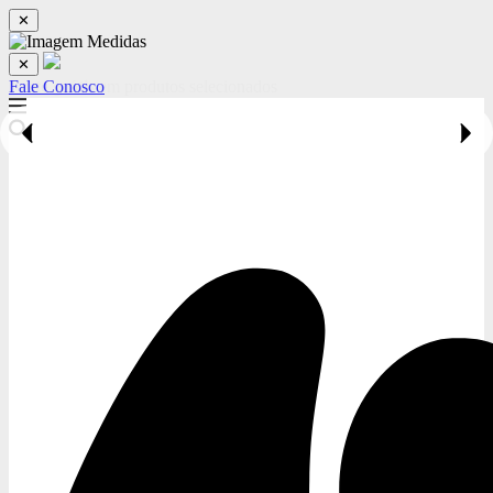
✕
✕
Fale Conosco