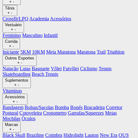
+
-
Tênis
+
-
Crossfit/LPO
Academia
Acessórios
Vestuário
+
-
Feminino
Masculino
Infantil
Corrida
+
-
Iniciante
5KM
10KM
Meia Maratona
Maratona
Trail
Triathlon
Outros Esportes
+
-
Natação
Lutas
Basquete
Vôlei
Futvôlei
Ciclismo
Tennis
Skateboarding
Beach Tennis
Suplementos
+
-
Vitaminas
Acessórios
+
-
Bandagem
Bolsas/Sacolas
Bomba
Bonés
Braçadeira
Corretor
Postural
Cotoveleira
Cronometro
Garrafas/Squeezes
Meias
Mochilas
Óculos
Marcas
+
-
Black Skull
Braziline
Coimbra
Hidrolight
Lauton
New Era
OUS