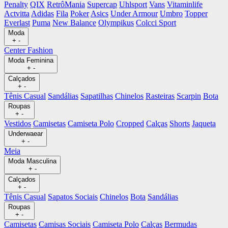
Penalty
QIX
RetrôMania
Supercap
Uhlsport
Vans
Vitaminlife
Actvitta
Adidas
Fila
Poker
Asics
Under Armour
Umbro
Topper
Everlast
Puma
New Balance
Olympikus
Colcci Sport
Moda
+
-
Center Fashion
Moda Feminina
+
-
Calçados
+
-
Tênis Casual
Sandálias
Sapatilhas
Chinelos
Rasteiras
Scarpin
Bota
Roupas
+
-
Vestidos
Camisetas
Camiseta Polo
Cropped
Calças
Shorts
Jaqueta
Underwaear
+
-
Meia
Moda Masculina
+
-
Calçados
+
-
Tênis Casual
Sapatos Sociais
Chinelos
Bota
Sandálias
Roupas
+
-
Camisetas
Camisas Sociais
Camiseta Polo
Calças
Bermudas