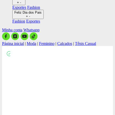
+
-
Esportes
Fashion
Feliz Dia dos Pais
+
-
Fashion
Esportes
Minha conta
Whatsapp
Página inicial
|
Moda
|
Feminino
|
Calçados
|
Tênis Casual
Close