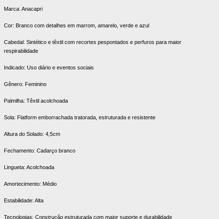
Marca: Anacapri
Cor: Branco com detalhes em marrom, amarelo, verde e azul
Cabedal: Sintético e têxtil com recortes pespontados e perfuros para maior
respirabilidade
Indicado: Uso diário e eventos sociais
Gênero: Feminino
Palmilha: Têxtil acolchoada
Sola: Flatform emborrachada tratorada, estruturada e resistente
Altura do Solado: 4,5cm
Fechamento: Cadarço branco
Lingueta: Acolchoada
Amortecimento: Médio
Estabilidade: Alta
Tecnologias: Construção estruturada com maior suporte e durabilidade