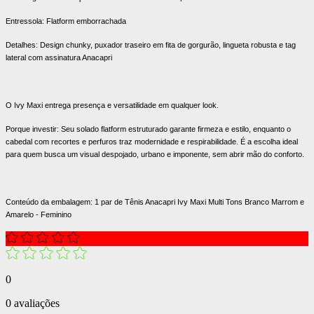
Entressola: Flatform emborrachada
Detalhes: Design chunky, puxador traseiro em fita de gorgurão, lingueta robusta e tag
lateral com assinatura Anacapri
O Ivy Maxi entrega presença e versatilidade em qualquer look.
Porque investir: Seu solado flatform estruturado garante firmeza e estilo, enquanto o
cabedal com recortes e perfuros traz modernidade e respirabilidade. É a escolha ideal
para quem busca um visual despojado, urbano e imponente, sem abrir mão do conforto.
Conteúdo da embalagem: 1 par de Tênis Anacapri Ivy Maxi Multi Tons Branco Marrom e
Amarelo - Feminino
0
0 avaliações