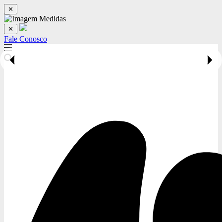
✕
✕
Fale Conosco