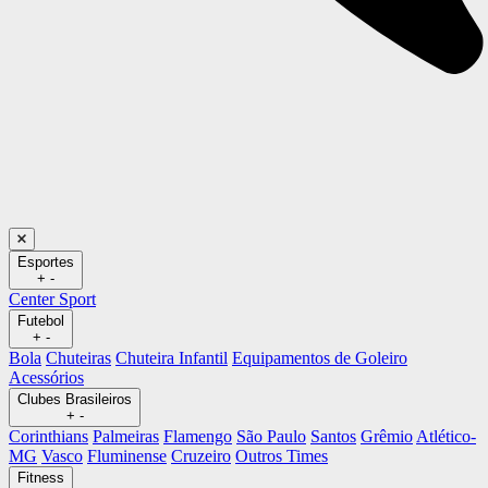
Esportes
+
-
Center Sport
Futebol
+
-
Bola
Chuteiras
Chuteira Infantil
Equipamentos de Goleiro
Acessórios
Clubes Brasileiros
+
-
Corinthians
Palmeiras
Flamengo
São Paulo
Santos
Grêmio
Atlético-
MG
Vasco
Fluminense
Cruzeiro
Outros Times
Fitness