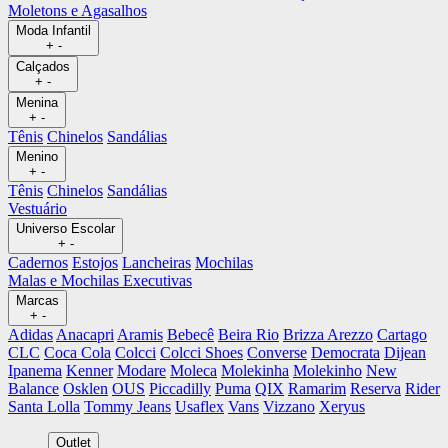
Moletons e Agasalhos
Moda Infantil
+
-
Calçados
+
-
Menina
+
-
Tênis
Chinelos
Sandálias
Menino
+
-
Tênis
Chinelos
Sandálias
Vestuário
Universo Escolar
+
-
Cadernos
Estojos
Lancheiras
Mochilas
Malas e Mochilas Executivas
Marcas
+
-
Adidas
Anacapri
Aramis
Bebecê
Beira Rio
Brizza Arezzo
Cartago
CLC
Coca Cola
Colcci
Colcci Shoes
Converse
Democrata
Dijean
Ipanema
Kenner
Modare
Moleca
Molekinha
Molekinho
New
Balance
Osklen
OUS
Piccadilly
Puma
QIX
Ramarim
Reserva
Rider
Santa Lolla
Tommy Jeans
Usaflex
Vans
Vizzano
Xeryus
Outlet