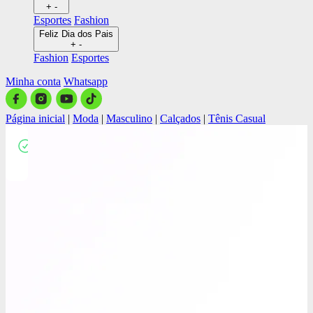
+
-
Esportes
Fashion
Feliz Dia dos Pais
+
-
Fashion
Esportes
Minha conta
Whatsapp
Página inicial
|
Moda
|
Masculino
|
Calçados
|
Tênis Casual
Close