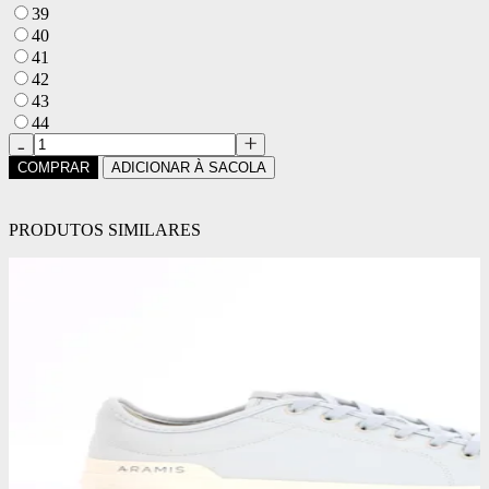
39
40
41
42
43
44
COMPRAR
ADICIONAR À SACOLA
PRODUTOS SIMILARES