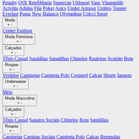
Penalty
QIX
RetrôMania
Supercap
Uhlsport
Vans
Vitaminlife
Actvitta
Adidas
Fila
Poker
Asics
Under Armour
Umbro
Topper
Everlast
Puma
New Balance
Olympikus
Colcci Sport
Moda
+
-
Center Fashion
Moda Feminina
+
-
Calçados
+
-
Tênis Casual
Sandálias
Sapatilhas
Chinelos
Rasteiras
Scarpin
Bota
Roupas
+
-
Vestidos
Camisetas
Camiseta Polo
Cropped
Calças
Shorts
Jaqueta
Underwaear
+
-
Meia
Moda Masculina
+
-
Calçados
+
-
Tênis Casual
Sapatos Sociais
Chinelos
Bota
Sandálias
Roupas
+
-
Camisetas
Camisas Sociais
Camiseta Polo
Calças
Bermudas