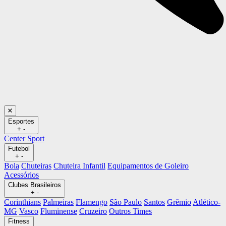
Esportes
+
-
Center Sport
Futebol
+
-
Bola
Chuteiras
Chuteira Infantil
Equipamentos de Goleiro
Acessórios
Clubes Brasileiros
+
-
Corinthians
Palmeiras
Flamengo
São Paulo
Santos
Grêmio
Atlético-
MG
Vasco
Fluminense
Cruzeiro
Outros Times
Fitness