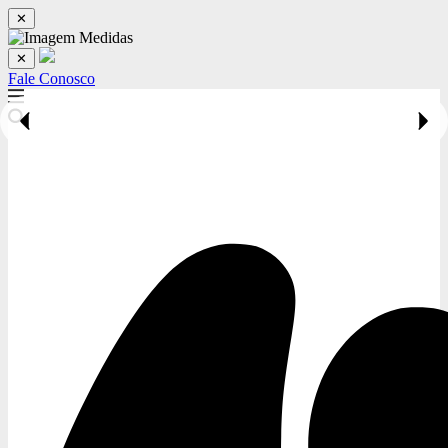
✕
✕
Fale Conosco