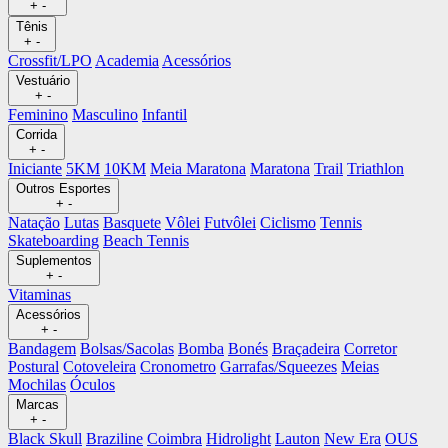
+
-
Tênis
+
-
Crossfit/LPO
Academia
Acessórios
Vestuário
+
-
Feminino
Masculino
Infantil
Corrida
+
-
Iniciante
5KM
10KM
Meia Maratona
Maratona
Trail
Triathlon
Outros Esportes
+
-
Natação
Lutas
Basquete
Vôlei
Futvôlei
Ciclismo
Tennis
Skateboarding
Beach Tennis
Suplementos
+
-
Vitaminas
Acessórios
+
-
Bandagem
Bolsas/Sacolas
Bomba
Bonés
Braçadeira
Corretor
Postural
Cotoveleira
Cronometro
Garrafas/Squeezes
Meias
Mochilas
Óculos
Marcas
+
-
Black Skull
Braziline
Coimbra
Hidrolight
Lauton
New Era
OUS