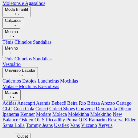
Moletons e Agasalhos
Moda Infantil
+
-
Calçados
+
-
Menina
+
-
Tênis
Chinelos
Sandálias
Menino
+
-
Tênis
Chinelos
Sandálias
Vestuário
Universo Escolar
+
-
Cadernos
Estojos
Lancheiras
Mochilas
Malas e Mochilas Executivas
Marcas
+
-
Adidas
Anacapri
Aramis
Bebecê
Beira Rio
Brizza Arezzo
Cartago
CLC
Coca Cola
Colcci
Colcci Shoes
Converse
Democrata
Dijean
Ipanema
Kenner
Modare
Moleca
Molekinha
Molekinho
New
Balance
Osklen
OUS
Piccadilly
Puma
QIX
Ramarim
Reserva
Rider
Santa Lolla
Tommy Jeans
Usaflex
Vans
Vizzano
Xeryus
Outlet