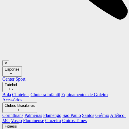
Esportes
+
-
Center Sport
Futebol
+
-
Bola
Chuteiras
Chuteira Infantil
Equipamentos de Goleiro
Acessórios
Clubes Brasileiros
+
-
Corinthians
Palmeiras
Flamengo
São Paulo
Santos
Grêmio
Atlético-
MG
Vasco
Fluminense
Cruzeiro
Outros Times
Fitness