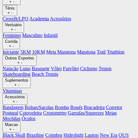
+
-
Tênis
+
-
Crossfit/LPO
Academia
Acessórios
Vestuário
+
-
Feminino
Masculino
Infantil
Corrida
+
-
Iniciante
5KM
10KM
Meia Maratona
Maratona
Trail
Triathlon
Outros Esportes
+
-
Natação
Lutas
Basquete
Vôlei
Futvôlei
Ciclismo
Tennis
Skateboarding
Beach Tennis
Suplementos
+
-
Vitaminas
Acessórios
+
-
Bandagem
Bolsas/Sacolas
Bomba
Bonés
Braçadeira
Corretor
Postural
Cotoveleira
Cronometro
Garrafas/Squeezes
Meias
Mochilas
Óculos
Marcas
+
-
Black Skull
Braziline
Coimbra
Hidrolight
Lauton
New Era
OUS