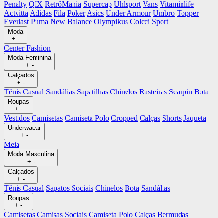
Penalty
QIX
RetrôMania
Supercap
Uhlsport
Vans
Vitaminlife
Actvitta
Adidas
Fila
Poker
Asics
Under Armour
Umbro
Topper
Everlast
Puma
New Balance
Olympikus
Colcci Sport
Moda
+
-
Center Fashion
Moda Feminina
+
-
Calçados
+
-
Tênis Casual
Sandálias
Sapatilhas
Chinelos
Rasteiras
Scarpin
Bota
Roupas
+
-
Vestidos
Camisetas
Camiseta Polo
Cropped
Calças
Shorts
Jaqueta
Underwaear
+
-
Meia
Moda Masculina
+
-
Calçados
+
-
Tênis Casual
Sapatos Sociais
Chinelos
Bota
Sandálias
Roupas
+
-
Camisetas
Camisas Sociais
Camiseta Polo
Calças
Bermudas