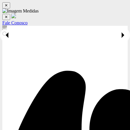
✕
✕
Fale Conosco