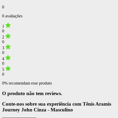
0
0 avaliações
1
0
2
0
3
0
4
0
5
0
0% recomendam esse produto
O produto não tem reviews.
Conte-nos sobre sua experiência com Tênis Aramis
Journey John Cinza - Masculino