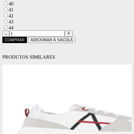
40
41
42
43
44
COMPRAR
ADICIONAR À SACOLA
PRODUTOS SIMILARES