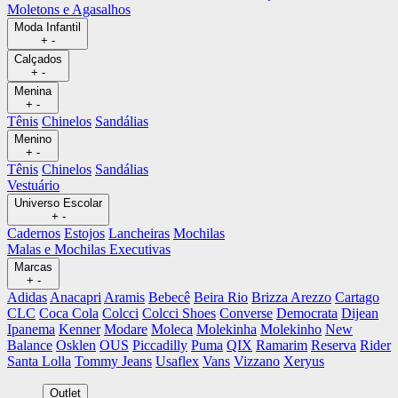
Moletons e Agasalhos
Moda Infantil
+
-
Calçados
+
-
Menina
+
-
Tênis
Chinelos
Sandálias
Menino
+
-
Tênis
Chinelos
Sandálias
Vestuário
Universo Escolar
+
-
Cadernos
Estojos
Lancheiras
Mochilas
Malas e Mochilas Executivas
Marcas
+
-
Adidas
Anacapri
Aramis
Bebecê
Beira Rio
Brizza Arezzo
Cartago
CLC
Coca Cola
Colcci
Colcci Shoes
Converse
Democrata
Dijean
Ipanema
Kenner
Modare
Moleca
Molekinha
Molekinho
New
Balance
Osklen
OUS
Piccadilly
Puma
QIX
Ramarim
Reserva
Rider
Santa Lolla
Tommy Jeans
Usaflex
Vans
Vizzano
Xeryus
Outlet