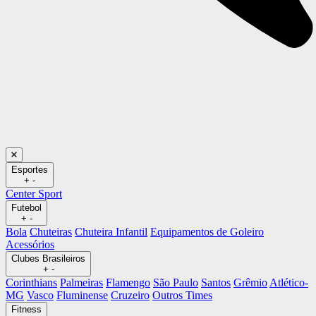
Esportes
+
-
Center Sport
Futebol
+
-
Bola
Chuteiras
Chuteira Infantil
Equipamentos de Goleiro
Acessórios
Clubes Brasileiros
+
-
Corinthians
Palmeiras
Flamengo
São Paulo
Santos
Grêmio
Atlético-
MG
Vasco
Fluminense
Cruzeiro
Outros Times
Fitness