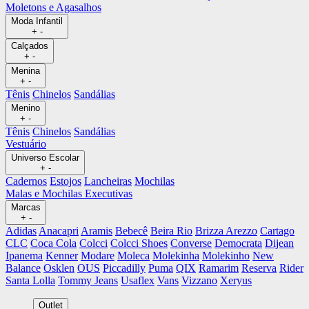
Moletons e Agasalhos
Moda Infantil
+
-
Calçados
+
-
Menina
+
-
Tênis
Chinelos
Sandálias
Menino
+
-
Tênis
Chinelos
Sandálias
Vestuário
Universo Escolar
+
-
Cadernos
Estojos
Lancheiras
Mochilas
Malas e Mochilas Executivas
Marcas
+
-
Adidas
Anacapri
Aramis
Bebecê
Beira Rio
Brizza Arezzo
Cartago
CLC
Coca Cola
Colcci
Colcci Shoes
Converse
Democrata
Dijean
Ipanema
Kenner
Modare
Moleca
Molekinha
Molekinho
New
Balance
Osklen
OUS
Piccadilly
Puma
QIX
Ramarim
Reserva
Rider
Santa Lolla
Tommy Jeans
Usaflex
Vans
Vizzano
Xeryus
Outlet