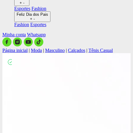
+
-
Esportes
Fashion
Feliz Dia dos Pais
+
-
Fashion
Esportes
Minha conta
Whatsapp
Página inicial
|
Moda
|
Masculino
|
Calçados
|
Tênis Casual
Close