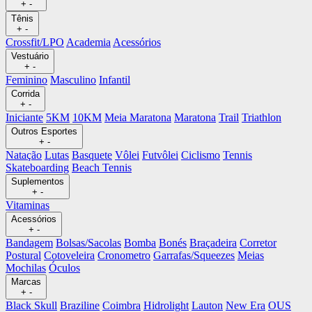
+
-
Tênis
+
-
Crossfit/LPO
Academia
Acessórios
Vestuário
+
-
Feminino
Masculino
Infantil
Corrida
+
-
Iniciante
5KM
10KM
Meia Maratona
Maratona
Trail
Triathlon
Outros Esportes
+
-
Natação
Lutas
Basquete
Vôlei
Futvôlei
Ciclismo
Tennis
Skateboarding
Beach Tennis
Suplementos
+
-
Vitaminas
Acessórios
+
-
Bandagem
Bolsas/Sacolas
Bomba
Bonés
Braçadeira
Corretor
Postural
Cotoveleira
Cronometro
Garrafas/Squeezes
Meias
Mochilas
Óculos
Marcas
+
-
Black Skull
Braziline
Coimbra
Hidrolight
Lauton
New Era
OUS