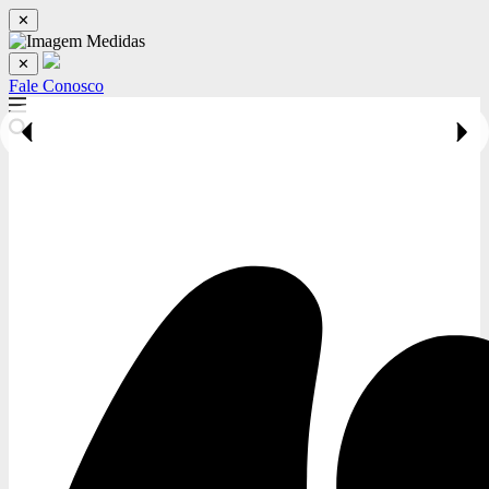
✕
✕
Fale Conosco