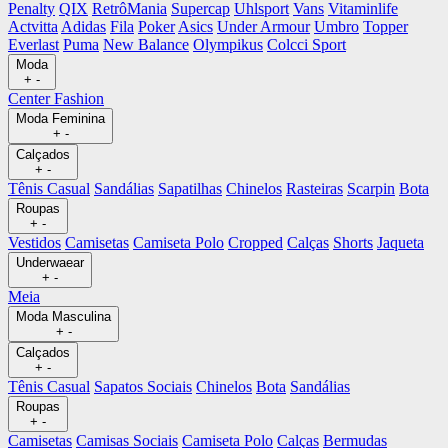
Penalty
QIX
RetrôMania
Supercap
Uhlsport
Vans
Vitaminlife
Actvitta
Adidas
Fila
Poker
Asics
Under Armour
Umbro
Topper
Everlast
Puma
New Balance
Olympikus
Colcci Sport
Moda
+
-
Center Fashion
Moda Feminina
+
-
Calçados
+
-
Tênis Casual
Sandálias
Sapatilhas
Chinelos
Rasteiras
Scarpin
Bota
Roupas
+
-
Vestidos
Camisetas
Camiseta Polo
Cropped
Calças
Shorts
Jaqueta
Underwaear
+
-
Meia
Moda Masculina
+
-
Calçados
+
-
Tênis Casual
Sapatos Sociais
Chinelos
Bota
Sandálias
Roupas
+
-
Camisetas
Camisas Sociais
Camiseta Polo
Calças
Bermudas