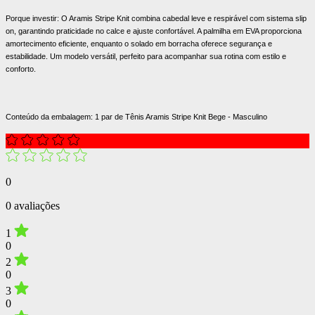
Porque investir: O Aramis Stripe Knit combina cabedal leve e respirável com sistema slip
on, garantindo praticidade no calce e ajuste confortável. A palmilha em EVA proporciona
amortecimento eficiente, enquanto o solado em borracha oferece segurança e
estabilidade. Um modelo versátil, perfeito para acompanhar sua rotina com estilo e
conforto.
Conteúdo da embalagem: 1 par de Tênis Aramis Stripe Knit Bege - Masculino
0
0 avaliações
1
0
2
0
3
0