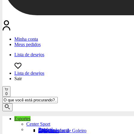
Minha conta
Meus pedidos
Lista de desejos
Lista de desejos
Sair
0
Esportes
Center Sport
Futebol
Bola
Chuteiras
Chuteira Infantil
Equipamentos de Goleiro
Acessórios