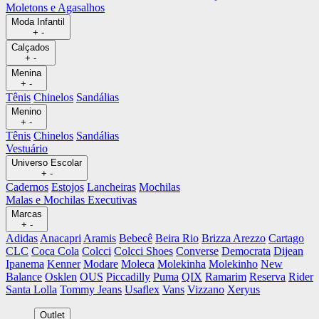
Moletons e Agasalhos
Moda Infantil
+
-
Calçados
+
-
Menina
+
-
Tênis
Chinelos
Sandálias
Menino
+
-
Tênis
Chinelos
Sandálias
Vestuário
Universo Escolar
+
-
Cadernos
Estojos
Lancheiras
Mochilas
Malas e Mochilas Executivas
Marcas
+
-
Adidas
Anacapri
Aramis
Bebecê
Beira Rio
Brizza Arezzo
Cartago
CLC
Coca Cola
Colcci
Colcci Shoes
Converse
Democrata
Dijean
Ipanema
Kenner
Modare
Moleca
Molekinha
Molekinho
New
Balance
Osklen
OUS
Piccadilly
Puma
QIX
Ramarim
Reserva
Rider
Santa Lolla
Tommy Jeans
Usaflex
Vans
Vizzano
Xeryus
Outlet