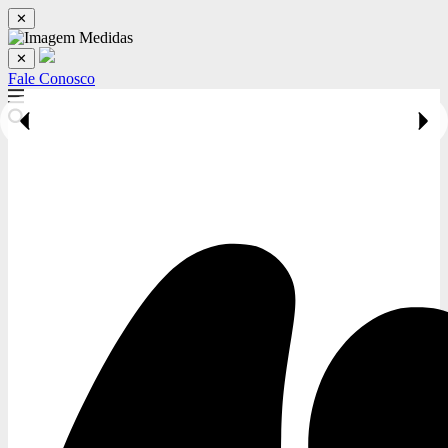
✕
✕
Fale Conosco