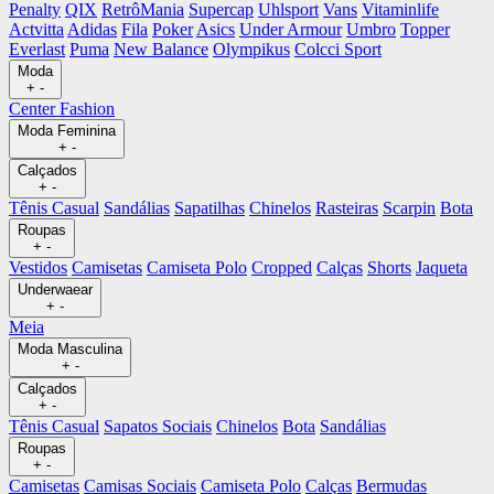
Penalty
QIX
RetrôMania
Supercap
Uhlsport
Vans
Vitaminlife
Actvitta
Adidas
Fila
Poker
Asics
Under Armour
Umbro
Topper
Everlast
Puma
New Balance
Olympikus
Colcci Sport
Moda
+
-
Center Fashion
Moda Feminina
+
-
Calçados
+
-
Tênis Casual
Sandálias
Sapatilhas
Chinelos
Rasteiras
Scarpin
Bota
Roupas
+
-
Vestidos
Camisetas
Camiseta Polo
Cropped
Calças
Shorts
Jaqueta
Underwaear
+
-
Meia
Moda Masculina
+
-
Calçados
+
-
Tênis Casual
Sapatos Sociais
Chinelos
Bota
Sandálias
Roupas
+
-
Camisetas
Camisas Sociais
Camiseta Polo
Calças
Bermudas