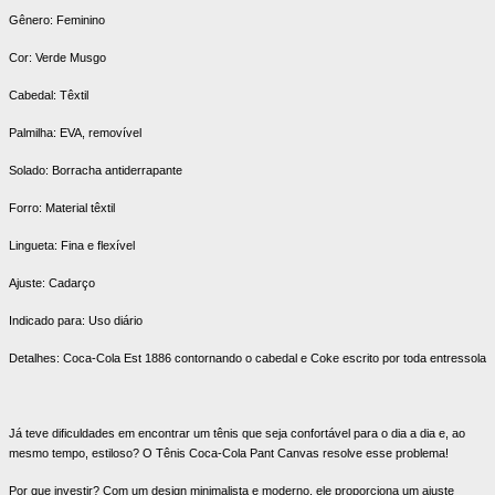
Gênero: Feminino
Cor: Verde Musgo
Cabedal: Têxtil
Palmilha: EVA, removível
Solado: Borracha antiderrapante
Forro: Material têxtil
Lingueta: Fina e flexível
Ajuste: Cadarço
Indicado para: Uso diário
Detalhes: Coca-Cola Est 1886 contornando o cabedal e Coke escrito por toda entressola
Já teve dificuldades em encontrar um tênis que seja confortável para o dia a dia e, ao
mesmo tempo, estiloso? O Tênis Coca-Cola Pant Canvas resolve esse problema!
Por que investir? Com um design minimalista e moderno, ele proporciona um ajuste