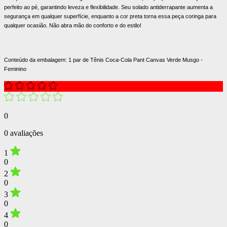
perfeito ao pé, garantindo leveza e flexibilidade. Seu solado antiderrapante aumenta a
segurança em qualquer superfície, enquanto a cor preta torna essa peça coringa para
qualquer ocasião. Não abra mão do conforto e do estilo!
Conteúdo da embalagem: 1 par de Tênis Coca-Cola Pant Canvas Verde Musgo -
Feminino
0
0 avaliações
1
0
2
0
3
0
4
0