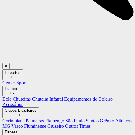
Esportes
+
-
Center Sport
Futebol
+
-
Bola
Chuteiras
Chuteira Infantil
Equipamentos de Goleiro
Acessórios
Clubes Brasileiros
+
-
Corinthians
Palmeiras
Flamengo
São Paulo
Santos
Grêmio
Atlético-
MG
Vasco
Fluminense
Cruzeiro
Outros Times
Fitness