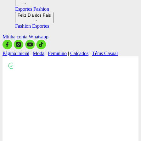
+
-
Esportes
Fashion
Feliz Dia dos Pais
+
-
Fashion
Esportes
Minha conta
Whatsapp
Página inicial
|
Moda
|
Feminino
|
Calçados
|
Tênis Casual
Close