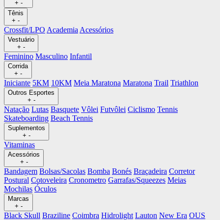
+
-
Tênis
+
-
Crossfit/LPO
Academia
Acessórios
Vestuário
+
-
Feminino
Masculino
Infantil
Corrida
+
-
Iniciante
5KM
10KM
Meia Maratona
Maratona
Trail
Triathlon
Outros Esportes
+
-
Natação
Lutas
Basquete
Vôlei
Futvôlei
Ciclismo
Tennis
Skateboarding
Beach Tennis
Suplementos
+
-
Vitaminas
Acessórios
+
-
Bandagem
Bolsas/Sacolas
Bomba
Bonés
Braçadeira
Corretor
Postural
Cotoveleira
Cronometro
Garrafas/Squeezes
Meias
Mochilas
Óculos
Marcas
+
-
Black Skull
Braziline
Coimbra
Hidrolight
Lauton
New Era
OUS