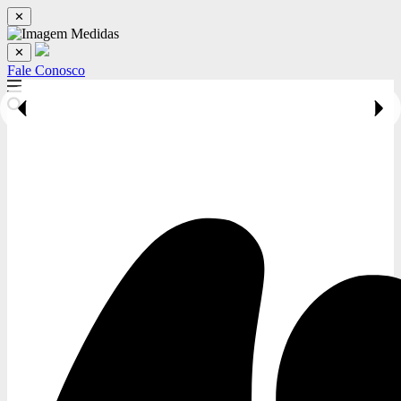
✕
✕
Fale Conosco