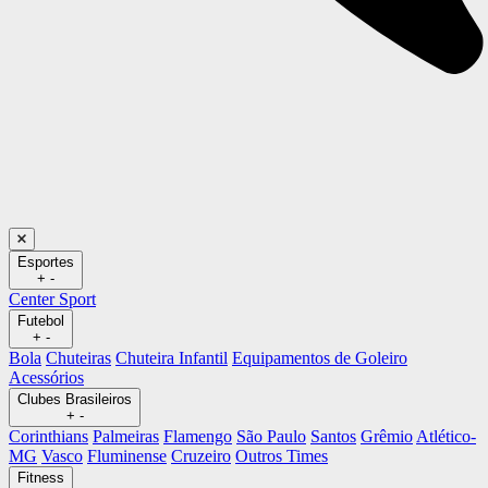
Esportes
+
-
Center Sport
Futebol
+
-
Bola
Chuteiras
Chuteira Infantil
Equipamentos de Goleiro
Acessórios
Clubes Brasileiros
+
-
Corinthians
Palmeiras
Flamengo
São Paulo
Santos
Grêmio
Atlético-
MG
Vasco
Fluminense
Cruzeiro
Outros Times
Fitness