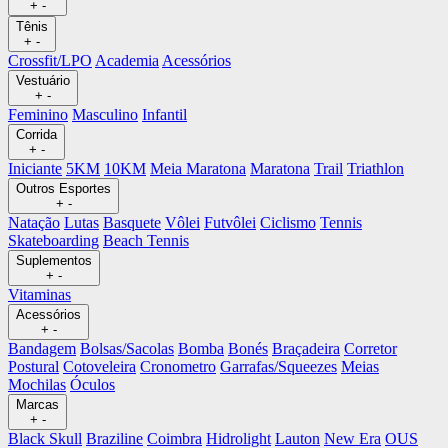
+
-
Tênis
+
-
Crossfit/LPO
Academia
Acessórios
Vestuário
+
-
Feminino
Masculino
Infantil
Corrida
+
-
Iniciante
5KM
10KM
Meia Maratona
Maratona
Trail
Triathlon
Outros Esportes
+
-
Natação
Lutas
Basquete
Vôlei
Futvôlei
Ciclismo
Tennis
Skateboarding
Beach Tennis
Suplementos
+
-
Vitaminas
Acessórios
+
-
Bandagem
Bolsas/Sacolas
Bomba
Bonés
Braçadeira
Corretor
Postural
Cotoveleira
Cronometro
Garrafas/Squeezes
Meias
Mochilas
Óculos
Marcas
+
-
Black Skull
Braziline
Coimbra
Hidrolight
Lauton
New Era
OUS