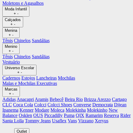
Moletons e Agasalhos
Moda Infantil
+
-
Calçados
+
-
Menina
+
-
Tênis
Chinelos
Sandálias
Menino
+
-
Tênis
Chinelos
Sandálias
Vestuário
Universo Escolar
+
-
Cadernos
Estojos
Lancheiras
Mochilas
Malas e Mochilas Executivas
Marcas
+
-
Adidas
Anacapri
Aramis
Bebecê
Beira Rio
Brizza Arezzo
Cartago
CLC
Coca Cola
Colcci
Colcci Shoes
Converse
Democrata
Dijean
Ipanema
Kenner
Modare
Moleca
Molekinha
Molekinho
New
Balance
Osklen
OUS
Piccadilly
Puma
QIX
Ramarim
Reserva
Rider
Santa Lolla
Tommy Jeans
Usaflex
Vans
Vizzano
Xeryus
Outlet