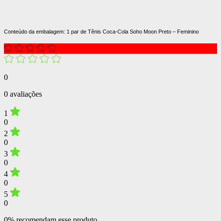
Conteúdo da embalagem: 1 par de Tênis Coca-Cola Soho Moon Preto – Feminino
0
0 avaliações
1
0
2
0
3
0
4
0
5
0
0% recomendam esse produto