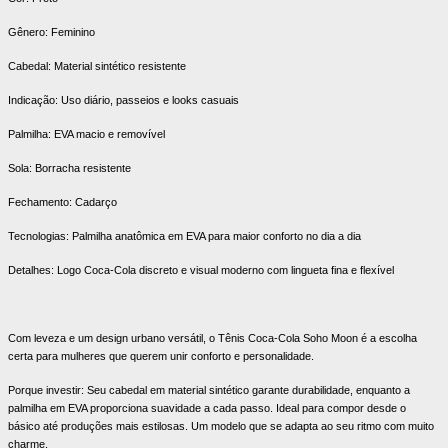
Gênero: Feminino
Cabedal: Material sintético resistente
Indicação: Uso diário, passeios e looks casuais
Palmilha: EVA macio e removível
Sola: Borracha resistente
Fechamento: Cadarço
Tecnologias: Palmilha anatômica em EVA para maior conforto no dia a dia
Detalhes: Logo Coca-Cola discreto e visual moderno com lingueta fina e flexível
Com leveza e um design urbano versátil, o Tênis Coca-Cola Soho Moon é a escolha
certa para mulheres que querem unir conforto e personalidade.
Porque investir: Seu cabedal em material sintético garante durabilidade, enquanto a
palmilha em EVA proporciona suavidade a cada passo. Ideal para compor desde o
básico até produções mais estilosas. Um modelo que se adapta ao seu ritmo com muito
charme.