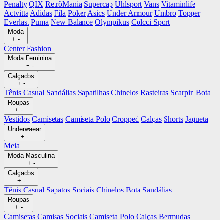
Penalty
QIX
RetrôMania
Supercap
Uhlsport
Vans
Vitaminlife
Actvitta
Adidas
Fila
Poker
Asics
Under Armour
Umbro
Topper
Everlast
Puma
New Balance
Olympikus
Colcci Sport
Moda
+
-
Center Fashion
Moda Feminina
+
-
Calçados
+
-
Tênis Casual
Sandálias
Sapatilhas
Chinelos
Rasteiras
Scarpin
Bota
Roupas
+
-
Vestidos
Camisetas
Camiseta Polo
Cropped
Calças
Shorts
Jaqueta
Underwaear
+
-
Meia
Moda Masculina
+
-
Calçados
+
-
Tênis Casual
Sapatos Sociais
Chinelos
Bota
Sandálias
Roupas
+
-
Camisetas
Camisas Sociais
Camiseta Polo
Calças
Bermudas