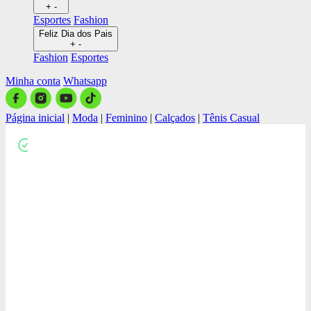
+
-
Esportes
Fashion
Feliz Dia dos Pais
+
-
Fashion
Esportes
Minha conta
Whatsapp
Página inicial
|
Moda
|
Feminino
|
Calçados
|
Tênis Casual
Close