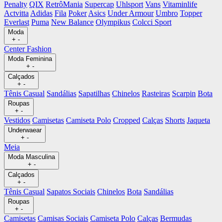
Penalty
QIX
RetrôMania
Supercap
Uhlsport
Vans
Vitaminlife
Actvitta
Adidas
Fila
Poker
Asics
Under Armour
Umbro
Topper
Everlast
Puma
New Balance
Olympikus
Colcci Sport
Moda
+
-
Center Fashion
Moda Feminina
+
-
Calçados
+
-
Tênis Casual
Sandálias
Sapatilhas
Chinelos
Rasteiras
Scarpin
Bota
Roupas
+
-
Vestidos
Camisetas
Camiseta Polo
Cropped
Calças
Shorts
Jaqueta
Underwaear
+
-
Meia
Moda Masculina
+
-
Calçados
+
-
Tênis Casual
Sapatos Sociais
Chinelos
Bota
Sandálias
Roupas
+
-
Camisetas
Camisas Sociais
Camiseta Polo
Calças
Bermudas