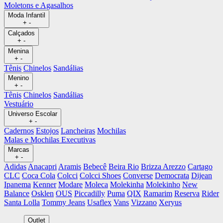
Moletons e Agasalhos
Moda Infantil
+
-
Calçados
+
-
Menina
+
-
Tênis
Chinelos
Sandálias
Menino
+
-
Tênis
Chinelos
Sandálias
Vestuário
Universo Escolar
+
-
Cadernos
Estojos
Lancheiras
Mochilas
Malas e Mochilas Executivas
Marcas
+
-
Adidas
Anacapri
Aramis
Bebecê
Beira Rio
Brizza Arezzo
Cartago
CLC
Coca Cola
Colcci
Colcci Shoes
Converse
Democrata
Dijean
Ipanema
Kenner
Modare
Moleca
Molekinha
Molekinho
New
Balance
Osklen
OUS
Piccadilly
Puma
QIX
Ramarim
Reserva
Rider
Santa Lolla
Tommy Jeans
Usaflex
Vans
Vizzano
Xeryus
Outlet