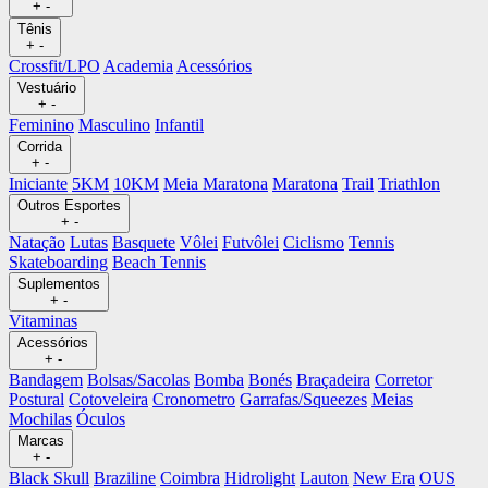
+
-
Tênis
+
-
Crossfit/LPO
Academia
Acessórios
Vestuário
+
-
Feminino
Masculino
Infantil
Corrida
+
-
Iniciante
5KM
10KM
Meia Maratona
Maratona
Trail
Triathlon
Outros Esportes
+
-
Natação
Lutas
Basquete
Vôlei
Futvôlei
Ciclismo
Tennis
Skateboarding
Beach Tennis
Suplementos
+
-
Vitaminas
Acessórios
+
-
Bandagem
Bolsas/Sacolas
Bomba
Bonés
Braçadeira
Corretor
Postural
Cotoveleira
Cronometro
Garrafas/Squeezes
Meias
Mochilas
Óculos
Marcas
+
-
Black Skull
Braziline
Coimbra
Hidrolight
Lauton
New Era
OUS