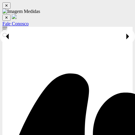
✕
✕
Fale Conosco
(14) 3541-7370