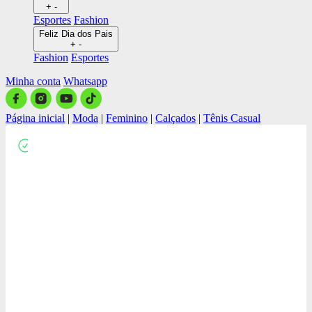
+
-
Esportes
Fashion
Feliz Dia dos Pais
+
-
Fashion
Esportes
Minha conta
Whatsapp
Página inicial
|
Moda
|
Feminino
|
Calçados
|
Tênis Casual
Close