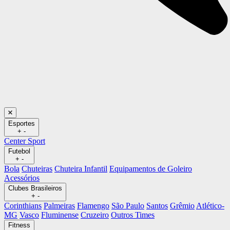
Esportes
+
-
Center Sport
Futebol
+
-
Bola
Chuteiras
Chuteira Infantil
Equipamentos de Goleiro
Acessórios
Clubes Brasileiros
+
-
Corinthians
Palmeiras
Flamengo
São Paulo
Santos
Grêmio
Atlético-
MG
Vasco
Fluminense
Cruzeiro
Outros Times
Fitness