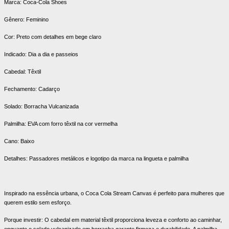
Marca: Coca-Cola Shoes
Gênero: Feminino
Cor: Preto com detalhes em bege claro
Indicado: Dia a dia e passeios
Cabedal: Têxtil
Fechamento: Cadarço
Solado: Borracha Vulcanizada
Palmilha: EVA com forro têxtil na cor vermelha
Cano: Baixo
Detalhes: Passadores metálicos e logotipo da marca na lingueta e palmilha
Inspirado na essência urbana, o Coca Cola Stream Canvas é perfeito para mulheres que
querem estilo sem esforço.
Porque investir: O cabedal em material têxtil proporciona leveza e conforto ao caminhar,
enquanto o solado vulcanizado em borracha garante firmeza e durabilidade. A palmilha