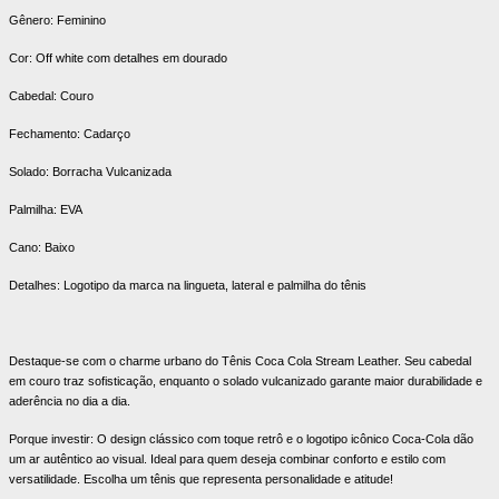
Gênero: Feminino
Cor: Off white com detalhes em dourado
Cabedal: Couro
Fechamento: Cadarço
Solado: Borracha Vulcanizada
Palmilha: EVA
Cano: Baixo
Detalhes: Logotipo da marca na lingueta, lateral e palmilha do tênis
Destaque-se com o charme urbano do Tênis Coca Cola Stream Leather. Seu cabedal
em couro traz sofisticação, enquanto o solado vulcanizado garante maior durabilidade e
aderência no dia a dia.
Porque investir: O design clássico com toque retrô e o logotipo icônico Coca-Cola dão
um ar autêntico ao visual. Ideal para quem deseja combinar conforto e estilo com
versatilidade. Escolha um tênis que representa personalidade e atitude!