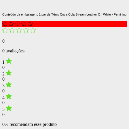
Conteúdo da embalagem: 1 par de Tênis Coca Cola Stream Leather Off White - Feminino
0
0 avaliações
1
0
2
0
3
0
4
0
5
0
0% recomendam esse produto