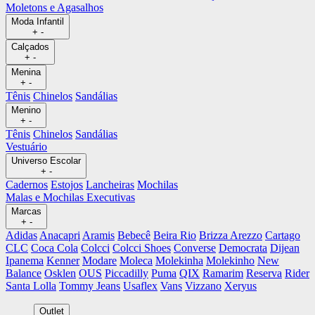
Moletons e Agasalhos
Moda Infantil
+
-
Calçados
+
-
Menina
+
-
Tênis
Chinelos
Sandálias
Menino
+
-
Tênis
Chinelos
Sandálias
Vestuário
Universo Escolar
+
-
Cadernos
Estojos
Lancheiras
Mochilas
Malas e Mochilas Executivas
Marcas
+
-
Adidas
Anacapri
Aramis
Bebecê
Beira Rio
Brizza Arezzo
Cartago
CLC
Coca Cola
Colcci
Colcci Shoes
Converse
Democrata
Dijean
Ipanema
Kenner
Modare
Moleca
Molekinha
Molekinho
New
Balance
Osklen
OUS
Piccadilly
Puma
QIX
Ramarim
Reserva
Rider
Santa Lolla
Tommy Jeans
Usaflex
Vans
Vizzano
Xeryus
Outlet