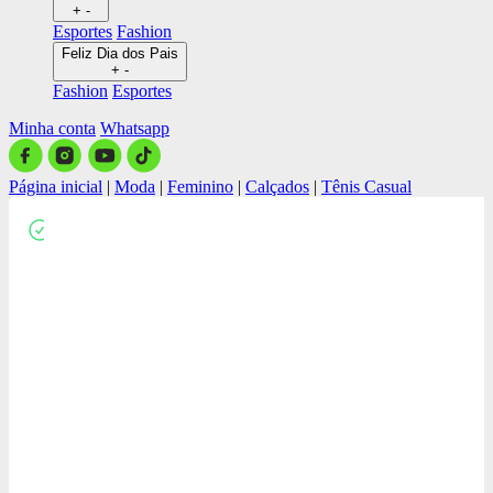
+
-
Esportes
Fashion
Feliz Dia dos Pais
+
-
Fashion
Esportes
Minha conta
Whatsapp
Página inicial
|
Moda
|
Feminino
|
Calçados
|
Tênis Casual
Close