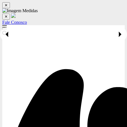
✕
✕
Fale Conosco