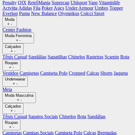
Penalty
QIX
RetrôMania
Supercap
Uhlsport
Vans
Vitaminlife
Actvitta
Adidas
Fila
Poker
Asics
Under Armour
Umbro
Topper
Everlast
Puma
New Balance
Olympikus
Colcci Sport
Moda
+
-
Center Fashion
Moda Feminina
+
-
Calçados
+
-
Tênis Casual
Sandálias
Sapatilhas
Chinelos
Rasteiras
Scarpin
Bota
Roupas
+
-
Vestidos
Camisetas
Camiseta Polo
Cropped
Calças
Shorts
Jaqueta
Underwaear
+
-
Meia
Moda Masculina
+
-
Calçados
+
-
Tênis Casual
Sapatos Sociais
Chinelos
Bota
Sandálias
Roupas
+
-
Camisetas
Camisas Sociais
Camiseta Polo
Calças
Bermudas