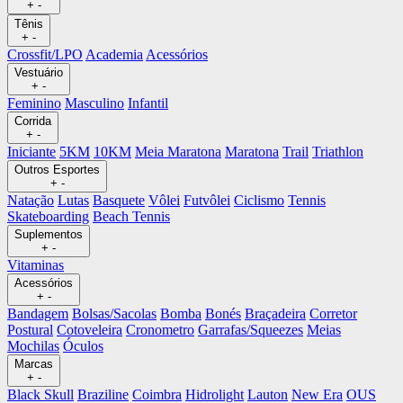
+
-
Tênis
+
-
Crossfit/LPO
Academia
Acessórios
Vestuário
+
-
Feminino
Masculino
Infantil
Corrida
+
-
Iniciante
5KM
10KM
Meia Maratona
Maratona
Trail
Triathlon
Outros Esportes
+
-
Natação
Lutas
Basquete
Vôlei
Futvôlei
Ciclismo
Tennis
Skateboarding
Beach Tennis
Suplementos
+
-
Vitaminas
Acessórios
+
-
Bandagem
Bolsas/Sacolas
Bomba
Bonés
Braçadeira
Corretor
Postural
Cotoveleira
Cronometro
Garrafas/Squeezes
Meias
Mochilas
Óculos
Marcas
+
-
Black Skull
Braziline
Coimbra
Hidrolight
Lauton
New Era
OUS