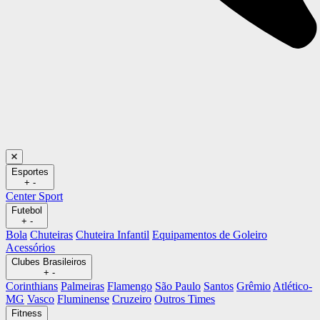
Esportes
+
-
Center Sport
Futebol
+
-
Bola
Chuteiras
Chuteira Infantil
Equipamentos de Goleiro
Acessórios
Clubes Brasileiros
+
-
Corinthians
Palmeiras
Flamengo
São Paulo
Santos
Grêmio
Atlético-
MG
Vasco
Fluminense
Cruzeiro
Outros Times
Fitness