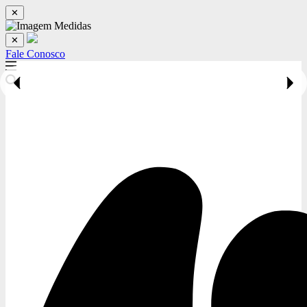
✕
✕
Fale Conosco