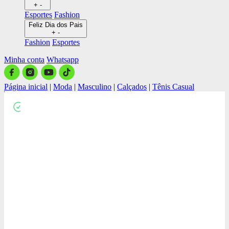
+
-
Esportes
Fashion
Feliz Dia dos Pais
+
-
Fashion
Esportes
Minha conta
Whatsapp
Página inicial
|
Moda
|
Masculino
|
Calçados
|
Tênis Casual
Close