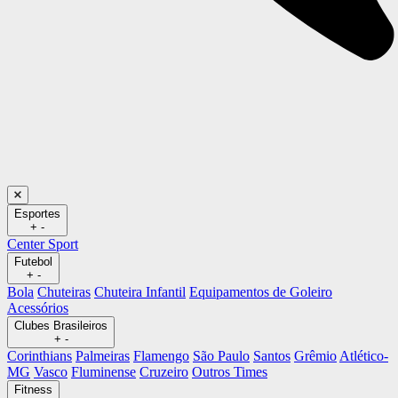
Esportes
+
-
Center Sport
Futebol
+
-
Bola
Chuteiras
Chuteira Infantil
Equipamentos de Goleiro
Acessórios
Clubes Brasileiros
+
-
Corinthians
Palmeiras
Flamengo
São Paulo
Santos
Grêmio
Atlético-
MG
Vasco
Fluminense
Cruzeiro
Outros Times
Fitness