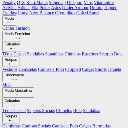
Penalty
QIX
RetrôMania
Supercap
Uhlsport
Vans
Vitaminlife
Actvitta
Adidas
Fila
Poker
Asics
Under Armour
Umbro
Topper
Everlast
Puma
New Balance
Olympikus
Colcci Sport
Moda
+
-
Center Fashion
Moda Feminina
+
-
Calçados
+
-
Tênis Casual
Sandálias
Sapatilhas
Chinelos
Rasteiras
Scarpin
Bota
Roupas
+
-
Vestidos
Camisetas
Camiseta Polo
Cropped
Calças
Shorts
Jaqueta
Underwaear
+
-
Meia
Moda Masculina
+
-
Calçados
+
-
Tênis Casual
Sapatos Sociais
Chinelos
Bota
Sandálias
Roupas
+
-
Camisetas
Camisas Sociais
Camiseta Polo
Calças
Bermudas