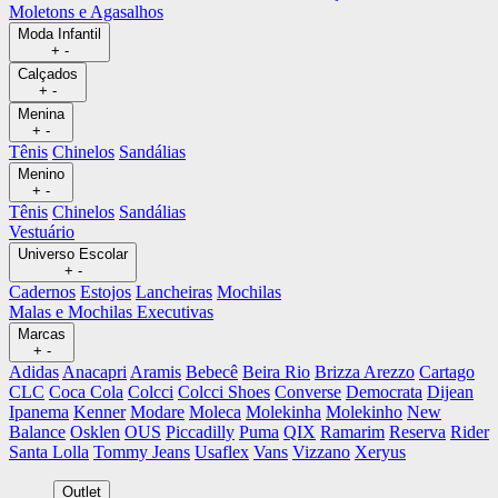
Moletons e Agasalhos
Moda Infantil
+
-
Calçados
+
-
Menina
+
-
Tênis
Chinelos
Sandálias
Menino
+
-
Tênis
Chinelos
Sandálias
Vestuário
Universo Escolar
+
-
Cadernos
Estojos
Lancheiras
Mochilas
Malas e Mochilas Executivas
Marcas
+
-
Adidas
Anacapri
Aramis
Bebecê
Beira Rio
Brizza Arezzo
Cartago
CLC
Coca Cola
Colcci
Colcci Shoes
Converse
Democrata
Dijean
Ipanema
Kenner
Modare
Moleca
Molekinha
Molekinho
New
Balance
Osklen
OUS
Piccadilly
Puma
QIX
Ramarim
Reserva
Rider
Santa Lolla
Tommy Jeans
Usaflex
Vans
Vizzano
Xeryus
Outlet