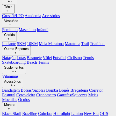
+
-
Tênis
+
-
Crossfit/LPO
Academia
Acessórios
Vestuário
+
-
Feminino
Masculino
Infantil
Corrida
+
-
Iniciante
5KM
10KM
Meia Maratona
Maratona
Trail
Triathlon
Outros Esportes
+
-
Natação
Lutas
Basquete
Vôlei
Futvôlei
Ciclismo
Tennis
Skateboarding
Beach Tennis
Suplementos
+
-
Vitaminas
Acessórios
+
-
Bandagem
Bolsas/Sacolas
Bomba
Bonés
Braçadeira
Corretor
Postural
Cotoveleira
Cronometro
Garrafas/Squeezes
Meias
Mochilas
Óculos
Marcas
+
-
Black Skull
Braziline
Coimbra
Hidrolight
Lauton
New Era
OUS