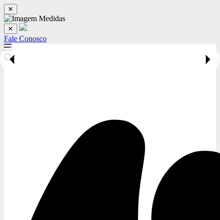
✕
✕
Fale Conosco