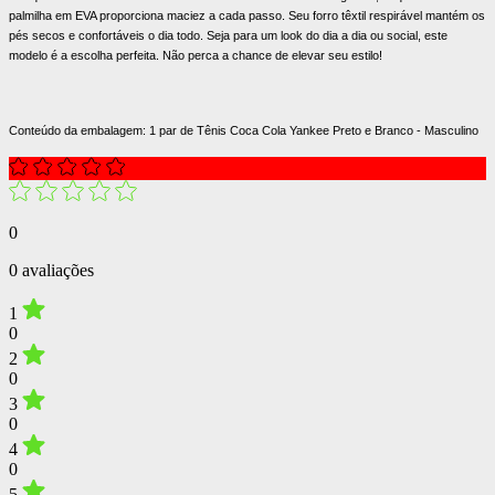
palmilha em EVA proporciona maciez a cada passo. Seu forro têxtil respirável mantém os
pés secos e confortáveis o dia todo. Seja para um look do dia a dia ou social, este
modelo é a escolha perfeita. Não perca a chance de elevar seu estilo!
Conteúdo da embalagem: 1 par de Tênis Coca Cola Yankee Preto e Branco - Masculino
0
0 avaliações
1
0
2
0
3
0
4
0
5