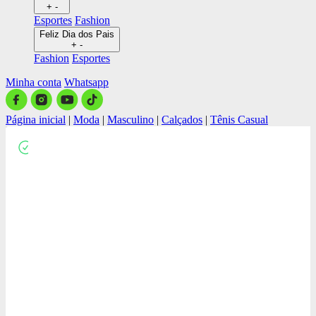
+
-
Esportes
Fashion
Feliz Dia dos Pais
+
-
Fashion
Esportes
Minha conta
Whatsapp
Página inicial
|
Moda
|
Masculino
|
Calçados
|
Tênis Casual
Close