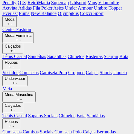
Penalty
QIX
RetrôMania
Supercap
Uhlsport
Vans
Vitaminlife
Actvitta
Adidas
Fila
Poker
Asics
Under Armour
Umbro
Topper
Everlast
Puma
New Balance
Olympikus
Colcci Sport
Moda
+
-
Center Fashion
Moda Feminina
+
-
Calçados
+
-
Tênis Casual
Sandálias
Sapatilhas
Chinelos
Rasteiras
Scarpin
Bota
Roupas
+
-
Vestidos
Camisetas
Camiseta Polo
Cropped
Calças
Shorts
Jaqueta
Underwaear
+
-
Meia
Moda Masculina
+
-
Calçados
+
-
Tênis Casual
Sapatos Sociais
Chinelos
Bota
Sandálias
Roupas
+
-
Camisetas
Camisas Sociais
Camiseta Polo
Calças
Bermudas