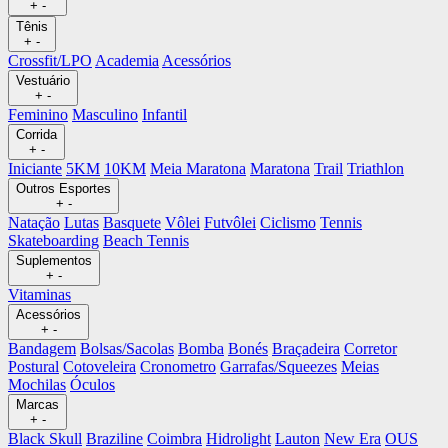
+
-
Tênis
+
-
Crossfit/LPO
Academia
Acessórios
Vestuário
+
-
Feminino
Masculino
Infantil
Corrida
+
-
Iniciante
5KM
10KM
Meia Maratona
Maratona
Trail
Triathlon
Outros Esportes
+
-
Natação
Lutas
Basquete
Vôlei
Futvôlei
Ciclismo
Tennis
Skateboarding
Beach Tennis
Suplementos
+
-
Vitaminas
Acessórios
+
-
Bandagem
Bolsas/Sacolas
Bomba
Bonés
Braçadeira
Corretor
Postural
Cotoveleira
Cronometro
Garrafas/Squeezes
Meias
Mochilas
Óculos
Marcas
+
-
Black Skull
Braziline
Coimbra
Hidrolight
Lauton
New Era
OUS