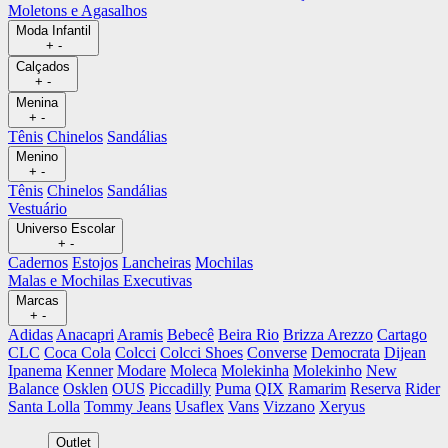
Moletons e Agasalhos
Moda Infantil
+
-
Calçados
+
-
Menina
+
-
Tênis
Chinelos
Sandálias
Menino
+
-
Tênis
Chinelos
Sandálias
Vestuário
Universo Escolar
+
-
Cadernos
Estojos
Lancheiras
Mochilas
Malas e Mochilas Executivas
Marcas
+
-
Adidas
Anacapri
Aramis
Bebecê
Beira Rio
Brizza Arezzo
Cartago
CLC
Coca Cola
Colcci
Colcci Shoes
Converse
Democrata
Dijean
Ipanema
Kenner
Modare
Moleca
Molekinha
Molekinho
New
Balance
Osklen
OUS
Piccadilly
Puma
QIX
Ramarim
Reserva
Rider
Santa Lolla
Tommy Jeans
Usaflex
Vans
Vizzano
Xeryus
Outlet