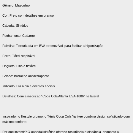
Gênero: Masculino
Cor: Preto com detalhes em branco
Cabedal: Sintético
Fechamento: Cadarço
Palmilha: Texturizada em EVA e removível, para facilitar a higienização
Forro: Têxtil respirável
Lingueta: Fina e flexível
Solado: Borracha antiderrapante
Indicado: Dia a dia e eventos sociais
Detalhes: Com a inscrição “Coca Cola Atlanta USA-1886” na lateral
Inspirado no lifestyle urbano, o Tênis Coca Cola Yankee combina design sofisticado com
máximo conforto.
Por que investir? O cabedal sintético oferece resistência e elegância, enquanto a