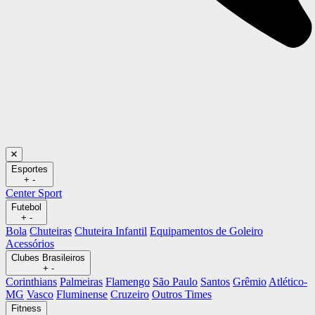
Esportes
+
-
Center Sport
Futebol
+
-
Bola
Chuteiras
Chuteira Infantil
Equipamentos de Goleiro
Acessórios
Clubes Brasileiros
+
-
Corinthians
Palmeiras
Flamengo
São Paulo
Santos
Grêmio
Atlético-
MG
Vasco
Fluminense
Cruzeiro
Outros Times
Fitness