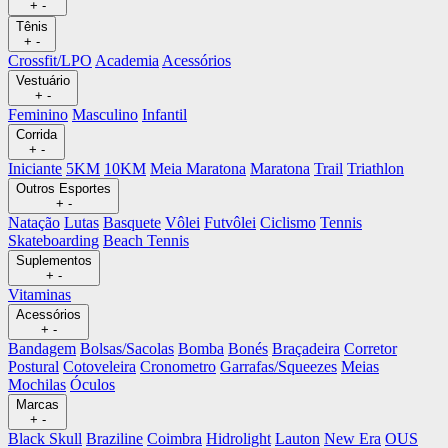
+
-
Tênis
+
-
Crossfit/LPO
Academia
Acessórios
Vestuário
+
-
Feminino
Masculino
Infantil
Corrida
+
-
Iniciante
5KM
10KM
Meia Maratona
Maratona
Trail
Triathlon
Outros Esportes
+
-
Natação
Lutas
Basquete
Vôlei
Futvôlei
Ciclismo
Tennis
Skateboarding
Beach Tennis
Suplementos
+
-
Vitaminas
Acessórios
+
-
Bandagem
Bolsas/Sacolas
Bomba
Bonés
Braçadeira
Corretor
Postural
Cotoveleira
Cronometro
Garrafas/Squeezes
Meias
Mochilas
Óculos
Marcas
+
-
Black Skull
Braziline
Coimbra
Hidrolight
Lauton
New Era
OUS