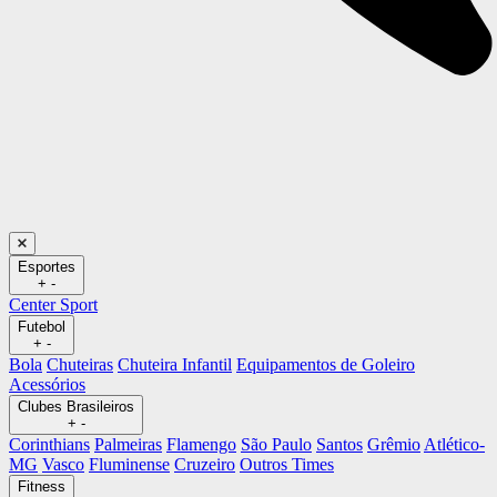
Esportes
+
-
Center Sport
Futebol
+
-
Bola
Chuteiras
Chuteira Infantil
Equipamentos de Goleiro
Acessórios
Clubes Brasileiros
+
-
Corinthians
Palmeiras
Flamengo
São Paulo
Santos
Grêmio
Atlético-
MG
Vasco
Fluminense
Cruzeiro
Outros Times
Fitness