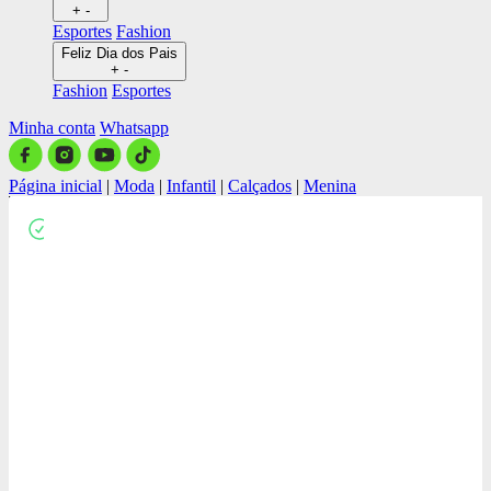
+
-
Esportes
Fashion
Feliz Dia dos Pais
+
-
Fashion
Esportes
Minha conta
Whatsapp
Página inicial
|
Moda
|
Infantil
|
Calçados
|
Menina
Close