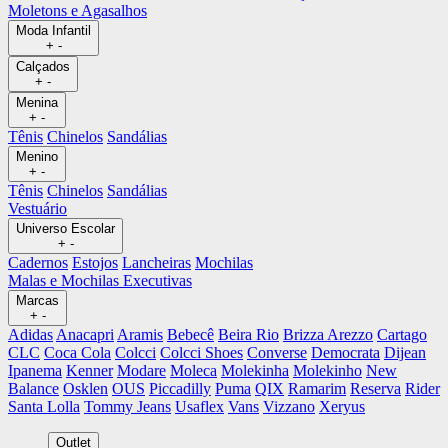
Moletons e Agasalhos
Moda Infantil
+
-
Calçados
+
-
Menina
+
-
Tênis
Chinelos
Sandálias
Menino
+
-
Tênis
Chinelos
Sandálias
Vestuário
Universo Escolar
+
-
Cadernos
Estojos
Lancheiras
Mochilas
Malas e Mochilas Executivas
Marcas
+
-
Adidas
Anacapri
Aramis
Bebecê
Beira Rio
Brizza Arezzo
Cartago
CLC
Coca Cola
Colcci
Colcci Shoes
Converse
Democrata
Dijean
Ipanema
Kenner
Modare
Moleca
Molekinha
Molekinho
New
Balance
Osklen
OUS
Piccadilly
Puma
QIX
Ramarim
Reserva
Rider
Santa Lolla
Tommy Jeans
Usaflex
Vans
Vizzano
Xeryus
Outlet