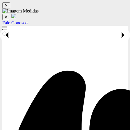
✕
✕
Fale Conosco