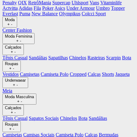
Penalty
QIX
RetrôMania
Supercap
Uhlsport
Vans
Vitaminlife
Actvitta
Adidas
Fila
Poker
Asics
Under Armour
Umbro
Topper
Everlast
Puma
New Balance
Olympikus
Colcci Sport
Moda
+
-
Center Fashion
Moda Feminina
+
-
Calçados
+
-
Tênis Casual
Sandálias
Sapatilhas
Chinelos
Rasteiras
Scarpin
Bota
Roupas
+
-
Vestidos
Camisetas
Camiseta Polo
Cropped
Calças
Shorts
Jaqueta
Underwaear
+
-
Meia
Moda Masculina
+
-
Calçados
+
-
Tênis Casual
Sapatos Sociais
Chinelos
Bota
Sandálias
Roupas
+
-
Camisetas
Camisas Sociais
Camiseta Polo
Calças
Bermudas