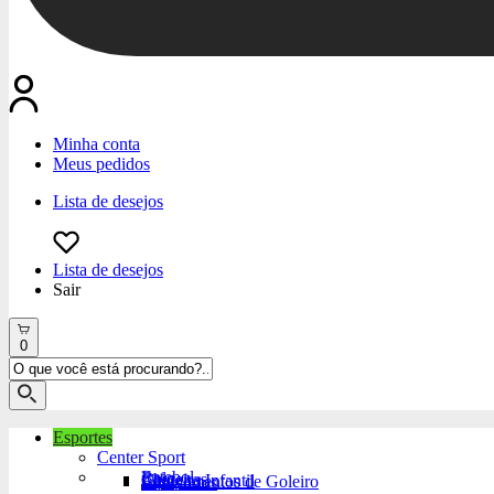
Minha conta
Meus pedidos
Lista de desejos
Lista de desejos
Sair
0
Esportes
Center Sport
Futebol
Bola
Chuteiras
Chuteira Infantil
Equipamentos de Goleiro
Acessórios