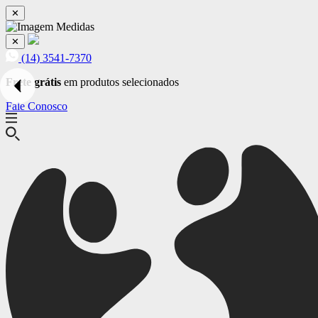
✕
✕
(14) 3541-7370
Frete grátis
em produtos selecionados
Fale Conosco