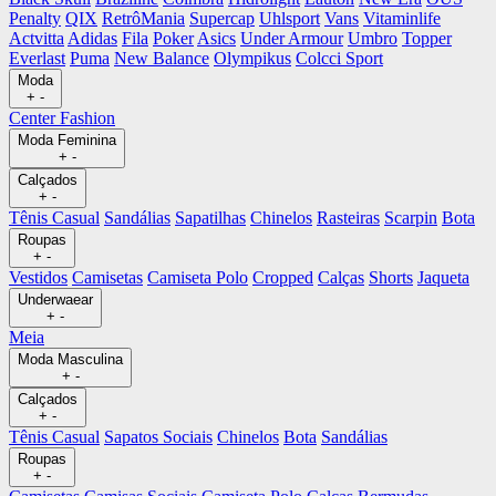
Penalty
QIX
RetrôMania
Supercap
Uhlsport
Vans
Vitaminlife
Actvitta
Adidas
Fila
Poker
Asics
Under Armour
Umbro
Topper
Everlast
Puma
New Balance
Olympikus
Colcci Sport
Moda
+
-
Center Fashion
Moda Feminina
+
-
Calçados
+
-
Tênis Casual
Sandálias
Sapatilhas
Chinelos
Rasteiras
Scarpin
Bota
Roupas
+
-
Vestidos
Camisetas
Camiseta Polo
Cropped
Calças
Shorts
Jaqueta
Underwaear
+
-
Meia
Moda Masculina
+
-
Calçados
+
-
Tênis Casual
Sapatos Sociais
Chinelos
Bota
Sandálias
Roupas
+
-