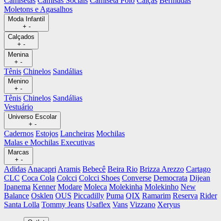
Camisetas
Camisas Sociais
Camiseta Polo
Calças
Bermudas
Moletons e Agasalhos
Moda Infantil
+
-
Calçados
+
-
Menina
+
-
Tênis
Chinelos
Sandálias
Menino
+
-
Tênis
Chinelos
Sandálias
Vestuário
Universo Escolar
+
-
Cadernos
Estojos
Lancheiras
Mochilas
Malas e Mochilas Executivas
Marcas
+
-
Adidas
Anacapri
Aramis
Bebecê
Beira Rio
Brizza Arezzo
Cartago
CLC
Coca Cola
Colcci
Colcci Shoes
Converse
Democrata
Dijean
Ipanema
Kenner
Modare
Moleca
Molekinha
Molekinho
New
Balance
Osklen
OUS
Piccadilly
Puma
QIX
Ramarim
Reserva
Rider
Santa Lolla
Tommy Jeans
Usaflex
Vans
Vizzano
Xeryus