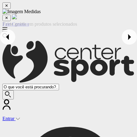
✕
✕
Fale Conosco
Entrar