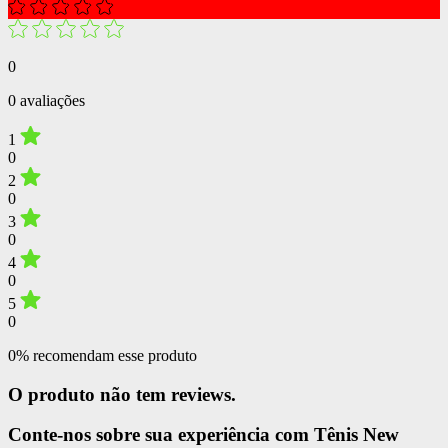
0
0 avaliações
1
0
2
0
3
0
4
0
5
0
0% recomendam esse produto
O produto não tem reviews.
Conte-nos sobre sua experiência com Tênis New