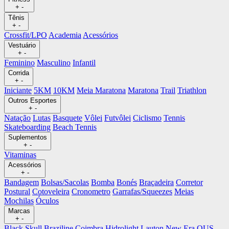
+
-
Tênis
+
-
Crossfit/LPO
Academia
Acessórios
Vestuário
+
-
Feminino
Masculino
Infantil
Corrida
+
-
Iniciante
5KM
10KM
Meia Maratona
Maratona
Trail
Triathlon
Outros Esportes
+
-
Natação
Lutas
Basquete
Vôlei
Futvôlei
Ciclismo
Tennis
Skateboarding
Beach Tennis
Suplementos
+
-
Vitaminas
Acessórios
+
-
Bandagem
Bolsas/Sacolas
Bomba
Bonés
Braçadeira
Corretor
Postural
Cotoveleira
Cronometro
Garrafas/Squeezes
Meias
Mochilas
Óculos
Marcas
+
-
Black Skull
Braziline
Coimbra
Hidrolight
Lauton
New Era
OUS