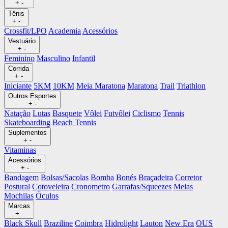
+
-
Tênis
+
-
Crossfit/LPO
Academia
Acessórios
Vestuário
+
-
Feminino
Masculino
Infantil
Corrida
+
-
Iniciante
5KM
10KM
Meia Maratona
Maratona
Trail
Triathlon
Outros Esportes
+
-
Natação
Lutas
Basquete
Vôlei
Futvôlei
Ciclismo
Tennis
Skateboarding
Beach Tennis
Suplementos
+
-
Vitaminas
Acessórios
+
-
Bandagem
Bolsas/Sacolas
Bomba
Bonés
Braçadeira
Corretor
Postural
Cotoveleira
Cronometro
Garrafas/Squeezes
Meias
Mochilas
Óculos
Marcas
+
-
Black Skull
Braziline
Coimbra
Hidrolight
Lauton
New Era
OUS