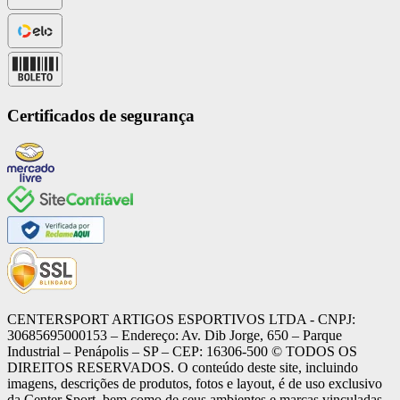
Certificados de segurança
CENTERSPORT ARTIGOS ESPORTIVOS LTDA - CNPJ:
30685695000153 – Endereço: Av. Dib Jorge, 650 – Parque
Industrial – Penápolis – SP – CEP: 16306-500 ©️ TODOS OS
DIREITOS RESERVADOS. O conteúdo deste site, incluindo
imagens, descrições de produtos, fotos e layout, é de uso exclusivo
da Center Sport, bem como de seus ambientes e marcas vinculadas,