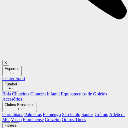
Esportes
+
-
Center Sport
Futebol
+
-
Bola
Chuteiras
Chuteira Infantil
Equipamentos de Goleiro
Acessórios
Clubes Brasileiros
+
-
Corinthians
Palmeiras
Flamengo
São Paulo
Santos
Grêmio
Atlético-
MG
Vasco
Fluminense
Cruzeiro
Outros Times
Fitness