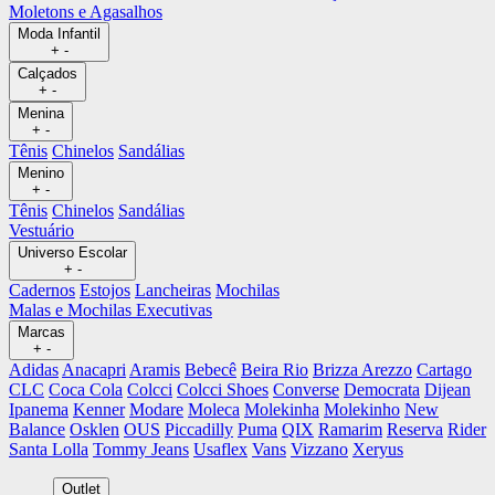
Moletons e Agasalhos
Moda Infantil
+
-
Calçados
+
-
Menina
+
-
Tênis
Chinelos
Sandálias
Menino
+
-
Tênis
Chinelos
Sandálias
Vestuário
Universo Escolar
+
-
Cadernos
Estojos
Lancheiras
Mochilas
Malas e Mochilas Executivas
Marcas
+
-
Adidas
Anacapri
Aramis
Bebecê
Beira Rio
Brizza Arezzo
Cartago
CLC
Coca Cola
Colcci
Colcci Shoes
Converse
Democrata
Dijean
Ipanema
Kenner
Modare
Moleca
Molekinha
Molekinho
New
Balance
Osklen
OUS
Piccadilly
Puma
QIX
Ramarim
Reserva
Rider
Santa Lolla
Tommy Jeans
Usaflex
Vans
Vizzano
Xeryus
Outlet