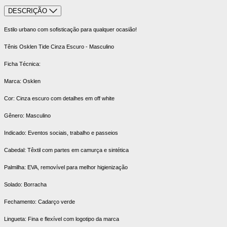
DESCRIÇÃO
Estilo urbano com sofisticação para qualquer ocasião!
Tênis Osklen Tide Cinza Escuro - Masculino
Ficha Técnica:
Marca: Osklen
Cor: Cinza escuro com detalhes em off white
Gênero: Masculino
Indicado: Eventos sociais, trabalho e passeios
Cabedal: Têxtil com partes em camurça e sintética
Palmilha: EVA, removível para melhor higienização
Solado: Borracha
Fechamento: Cadarço verde
Lingueta: Fina e flexível com logotipo da marca