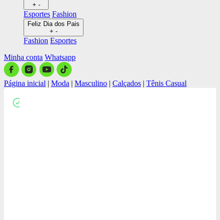
+
-
Esportes
Fashion
Feliz Dia dos Pais
+
-
Fashion
Esportes
Minha conta
Whatsapp
Página inicial
|
Moda
|
Masculino
|
Calçados
|
Tênis Casual
Close