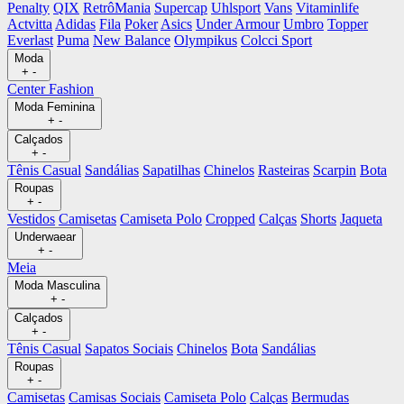
Penalty
QIX
RetrôMania
Supercap
Uhlsport
Vans
Vitaminlife
Actvitta
Adidas
Fila
Poker
Asics
Under Armour
Umbro
Topper
Everlast
Puma
New Balance
Olympikus
Colcci Sport
Moda
+
-
Center Fashion
Moda Feminina
+
-
Calçados
+
-
Tênis Casual
Sandálias
Sapatilhas
Chinelos
Rasteiras
Scarpin
Bota
Roupas
+
-
Vestidos
Camisetas
Camiseta Polo
Cropped
Calças
Shorts
Jaqueta
Underwaear
+
-
Meia
Moda Masculina
+
-
Calçados
+
-
Tênis Casual
Sapatos Sociais
Chinelos
Bota
Sandálias
Roupas
+
-
Camisetas
Camisas Sociais
Camiseta Polo
Calças
Bermudas