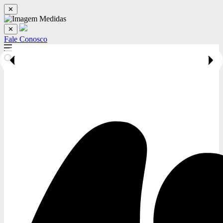
✕
✕
Fale Conosco