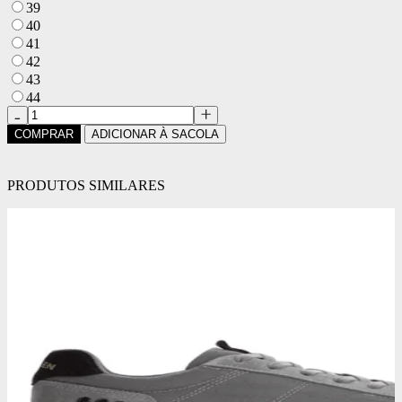
39
40
41
42
43
44
COMPRAR
ADICIONAR À SACOLA
PRODUTOS SIMILARES