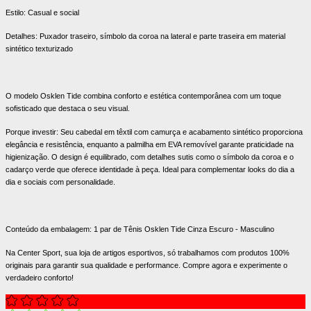
Estilo: Casual e social
Detalhes: Puxador traseiro, símbolo da coroa na lateral e parte traseira em material
sintético texturizado
O modelo Osklen Tide combina conforto e estética contemporânea com um toque
sofisticado que destaca o seu visual.
Porque investir: Seu cabedal em têxtil com camurça e acabamento sintético proporciona
elegância e resistência, enquanto a palmilha em EVA removível garante praticidade na
higienização. O design é equilibrado, com detalhes sutis como o símbolo da coroa e o
cadarço verde que oferece identidade à peça. Ideal para complementar looks do dia a
dia e sociais com personalidade.
Conteúdo da embalagem: 1 par de Tênis Osklen Tide Cinza Escuro - Masculino
Na Center Sport, sua loja de artigos esportivos, só trabalhamos com produtos 100%
originais para garantir sua qualidade e performance. Compre agora e experimente o
verdadeiro conforto!