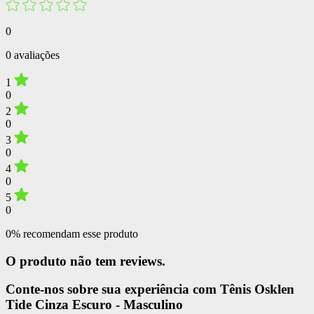
0
0 avaliações
1
0
2
0
3
0
4
0
5
0
0% recomendam esse produto
O produto não tem reviews.
Conte-nos sobre sua experiência com Tênis Osklen
Tide Cinza Escuro - Masculino