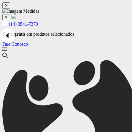
✕
✕
(14) 3541-7370
Frete grátis
em produtos selecionados
Fale Conosco