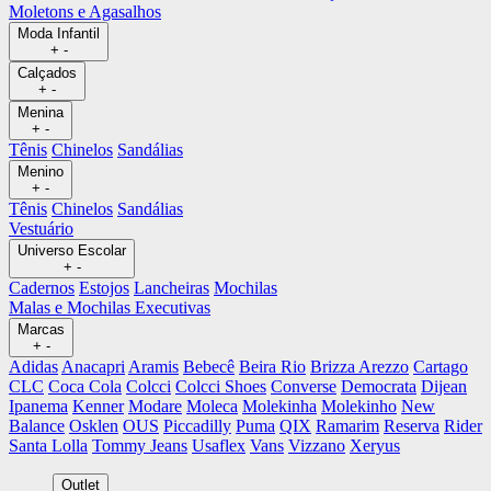
Moletons e Agasalhos
Moda Infantil
+
-
Calçados
+
-
Menina
+
-
Tênis
Chinelos
Sandálias
Menino
+
-
Tênis
Chinelos
Sandálias
Vestuário
Universo Escolar
+
-
Cadernos
Estojos
Lancheiras
Mochilas
Malas e Mochilas Executivas
Marcas
+
-
Adidas
Anacapri
Aramis
Bebecê
Beira Rio
Brizza Arezzo
Cartago
CLC
Coca Cola
Colcci
Colcci Shoes
Converse
Democrata
Dijean
Ipanema
Kenner
Modare
Moleca
Molekinha
Molekinho
New
Balance
Osklen
OUS
Piccadilly
Puma
QIX
Ramarim
Reserva
Rider
Santa Lolla
Tommy Jeans
Usaflex
Vans
Vizzano
Xeryus
Outlet