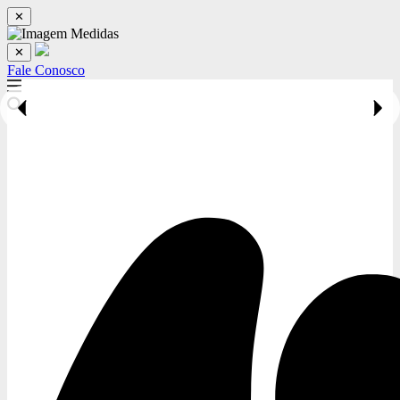
✕
✕
Fale Conosco