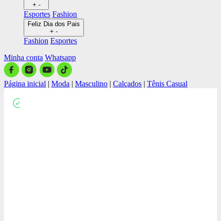
+
-
Esportes
Fashion
Feliz Dia dos Pais
+
-
Fashion
Esportes
Minha conta
Whatsapp
Página inicial
|
Moda
|
Masculino
|
Calçados
|
Tênis Casual
Close