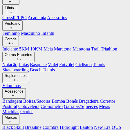
+
-
Tênis
+
-
Crossfit/LPO
Academia
Acessórios
Vestuário
+
-
Feminino
Masculino
Infantil
Corrida
+
-
Iniciante
5KM
10KM
Meia Maratona
Maratona
Trail
Triathlon
Outros Esportes
+
-
Natação
Lutas
Basquete
Vôlei
Futvôlei
Ciclismo
Tennis
Skateboarding
Beach Tennis
Suplementos
+
-
Vitaminas
Acessórios
+
-
Bandagem
Bolsas/Sacolas
Bomba
Bonés
Braçadeira
Corretor
Postural
Cotoveleira
Cronometro
Garrafas/Squeezes
Meias
Mochilas
Óculos
Marcas
+
-
Black Skull
Braziline
Coimbra
Hidrolight
Lauton
New Era
OUS