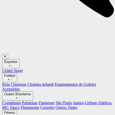
Esportes
+
-
Center Sport
Futebol
+
-
Bola
Chuteiras
Chuteira Infantil
Equipamentos de Goleiro
Acessórios
Clubes Brasileiros
+
-
Corinthians
Palmeiras
Flamengo
São Paulo
Santos
Grêmio
Atlético-
MG
Vasco
Fluminense
Cruzeiro
Outros Times
Fitness