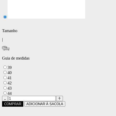
Tamanho
|
Guia de medidas
39
40
41
42
43
44
COMPRAR
ADICIONAR À SACOLA