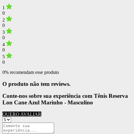
1
0
2
0
3
0
4
0
5
0
0% recomendam esse produto
O produto não tem reviews.
Conte-nos sobre sua experiência com Tênis Reserva
Lon Cane Azul Marinho - Masculino
QUERO AVALIAR