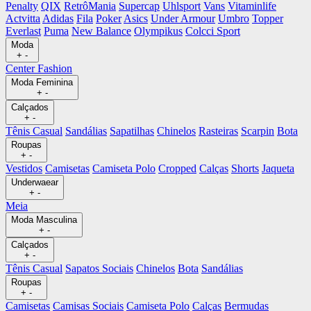
Penalty
QIX
RetrôMania
Supercap
Uhlsport
Vans
Vitaminlife
Actvitta
Adidas
Fila
Poker
Asics
Under Armour
Umbro
Topper
Everlast
Puma
New Balance
Olympikus
Colcci Sport
Moda
+
-
Center Fashion
Moda Feminina
+
-
Calçados
+
-
Tênis Casual
Sandálias
Sapatilhas
Chinelos
Rasteiras
Scarpin
Bota
Roupas
+
-
Vestidos
Camisetas
Camiseta Polo
Cropped
Calças
Shorts
Jaqueta
Underwaear
+
-
Meia
Moda Masculina
+
-
Calçados
+
-
Tênis Casual
Sapatos Sociais
Chinelos
Bota
Sandálias
Roupas
+
-
Camisetas
Camisas Sociais
Camiseta Polo
Calças
Bermudas