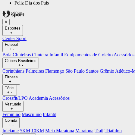
Feliz Dia dos Pais
Esportes
+
-
Center Sport
Futebol
+
-
Bola
Chuteiras
Chuteira Infantil
Equipamentos de Goleiro
Acessórios
Clubes Brasileiros
+
-
Corinthians
Palmeiras
Flamengo
São Paulo
Santos
Grêmio
Atlético
Fitness
+
-
Tênis
+
-
Crossfit/LPO
Academia
Acessórios
Vestuário
+
-
Feminino
Masculino
Infantil
Corrida
+
-
Iniciante
5KM
10KM
Meia Maratona
Maratona
Trail
Triathlon