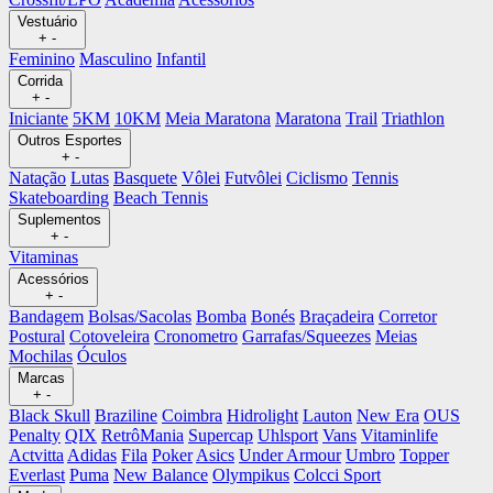
Vestuário
+
-
Feminino
Masculino
Infantil
Corrida
+
-
Iniciante
5KM
10KM
Meia Maratona
Maratona
Trail
Triathlon
Outros Esportes
+
-
Natação
Lutas
Basquete
Vôlei
Futvôlei
Ciclismo
Tennis
Skateboarding
Beach Tennis
Suplementos
+
-
Vitaminas
Acessórios
+
-
Bandagem
Bolsas/Sacolas
Bomba
Bonés
Braçadeira
Corretor
Postural
Cotoveleira
Cronometro
Garrafas/Squeezes
Meias
Mochilas
Óculos
Marcas
+
-
Black Skull
Braziline
Coimbra
Hidrolight
Lauton
New Era
OUS
Penalty
QIX
RetrôMania
Supercap
Uhlsport
Vans
Vitaminlife
Actvitta
Adidas
Fila
Poker
Asics
Under Armour
Umbro
Topper
Everlast
Puma
New Balance
Olympikus
Colcci Sport