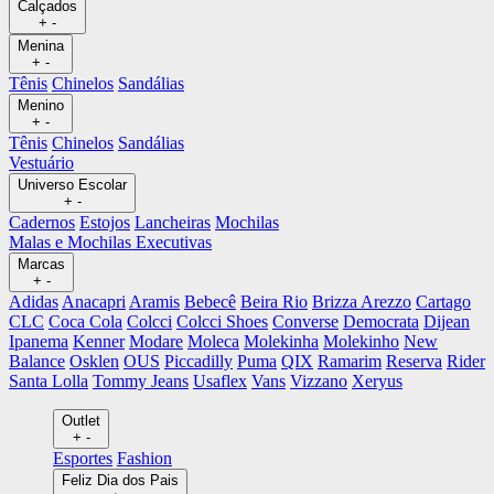
Calçados
+
-
Menina
+
-
Tênis
Chinelos
Sandálias
Menino
+
-
Tênis
Chinelos
Sandálias
Vestuário
Universo Escolar
+
-
Cadernos
Estojos
Lancheiras
Mochilas
Malas e Mochilas Executivas
Marcas
+
-
Adidas
Anacapri
Aramis
Bebecê
Beira Rio
Brizza Arezzo
Cartago
CLC
Coca Cola
Colcci
Colcci Shoes
Converse
Democrata
Dijean
Ipanema
Kenner
Modare
Moleca
Molekinha
Molekinho
New
Balance
Osklen
OUS
Piccadilly
Puma
QIX
Ramarim
Reserva
Rider
Santa Lolla
Tommy Jeans
Usaflex
Vans
Vizzano
Xeryus
Outlet
+
-
Esportes
Fashion
Feliz Dia dos Pais