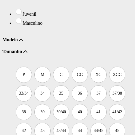
Juvenil
Masculino
Modelo
Tamanho
P
M
G
GG
XG
XGG
33/34
34
35
36
37
37/38
38
39
39/40
40
41
41/42
42
43
43/44
44
44/45
45