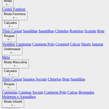
Moda
+
-
Center Fashion
Moda Feminina
+
-
Calçados
+
-
Tênis Casual
Sandálias
Sapatilhas
Chinelos
Rasteiras
Scarpin
Bota
Roupas
+
-
Vestidos
Camisetas
Camiseta Polo
Cropped
Calças
Shorts
Jaqueta
Underwaear
+
-
Meia
Moda Masculina
+
-
Calçados
+
-
Tênis Casual
Sapatos Sociais
Chinelos
Bota
Sandálias
Roupas
+
-
Camisetas
Camisas Sociais
Camiseta Polo
Calças
Bermudas
Moletons e Agasalhos
Moda Infantil
+
-