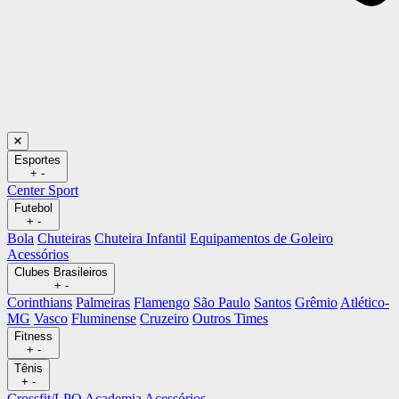
Esportes
+
-
Center Sport
Futebol
+
-
Bola
Chuteiras
Chuteira Infantil
Equipamentos de Goleiro
Acessórios
Clubes Brasileiros
+
-
Corinthians
Palmeiras
Flamengo
São Paulo
Santos
Grêmio
Atlético-
MG
Vasco
Fluminense
Cruzeiro
Outros Times
Fitness
+
-
Tênis
+
-
Crossfit/LPO
Academia
Acessórios