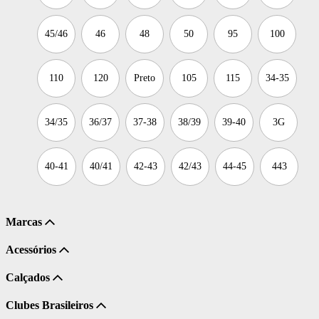
45/46
46
48
50
95
100
110
120
Preto
105
115
34-35
34/35
36/37
37-38
38/39
39-40
3G
40-41
40/41
42-43
42/43
44-45
443
Marcas
Acessórios
Calçados
Clubes Brasileiros