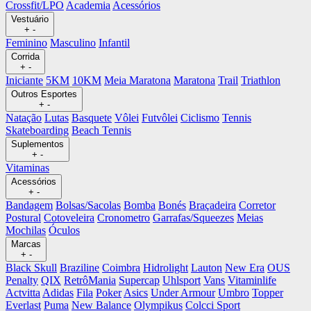
Crossfit/LPO
Academia
Acessórios
Vestuário
+
-
Feminino
Masculino
Infantil
Corrida
+
-
Iniciante
5KM
10KM
Meia Maratona
Maratona
Trail
Triathlon
Outros Esportes
+
-
Natação
Lutas
Basquete
Vôlei
Futvôlei
Ciclismo
Tennis
Skateboarding
Beach Tennis
Suplementos
+
-
Vitaminas
Acessórios
+
-
Bandagem
Bolsas/Sacolas
Bomba
Bonés
Braçadeira
Corretor
Postural
Cotoveleira
Cronometro
Garrafas/Squeezes
Meias
Mochilas
Óculos
Marcas
+
-
Black Skull
Braziline
Coimbra
Hidrolight
Lauton
New Era
OUS
Penalty
QIX
RetrôMania
Supercap
Uhlsport
Vans
Vitaminlife
Actvitta
Adidas
Fila
Poker
Asics
Under Armour
Umbro
Topper
Everlast
Puma
New Balance
Olympikus
Colcci Sport