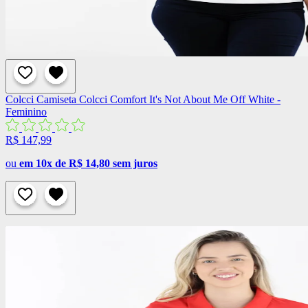
Colcci
Camiseta Colcci Comfort It's Not About Me Off White -
Feminino
R$ 147,99
ou
em 10x de R$ 14,80 sem juros