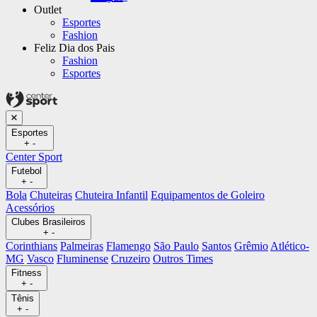
Outlet
Esportes
Fashion
Feliz Dia dos Pais
Fashion
Esportes
Esportes
+
-
Center Sport
Futebol
+
-
Bola
Chuteiras
Chuteira Infantil
Equipamentos de Goleiro
Acessórios
Clubes Brasileiros
+
-
Corinthians
Palmeiras
Flamengo
São Paulo
Santos
Grêmio
Atlético-
MG
Vasco
Fluminense
Cruzeiro
Outros Times
Fitness
+
-
Tênis
+
-