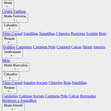
Moda
+
-
Center Fashion
Moda Feminina
+
-
Calçados
+
-
Tênis Casual
Sandálias
Sapatilhas
Chinelos
Rasteiras
Scarpin
Bota
Roupas
+
-
Vestidos
Camisetas
Camiseta Polo
Cropped
Calças
Shorts
Jaqueta
Underwaear
+
-
Meia
Moda Masculina
+
-
Calçados
+
-
Tênis Casual
Sapatos Sociais
Chinelos
Bota
Sandálias
Roupas
+
-
Camisetas
Camisas Sociais
Camiseta Polo
Calças
Bermudas
Moletons e Agasalhos
Moda Infantil
+
-