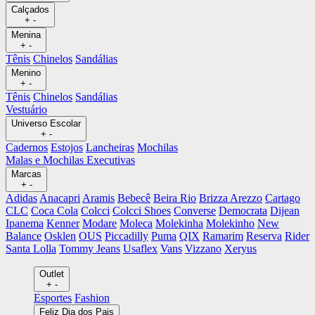
Calçados
+
-
Menina
+
-
Tênis
Chinelos
Sandálias
Menino
+
-
Tênis
Chinelos
Sandálias
Vestuário
Universo Escolar
+
-
Cadernos
Estojos
Lancheiras
Mochilas
Malas e Mochilas Executivas
Marcas
+
-
Adidas
Anacapri
Aramis
Bebecê
Beira Rio
Brizza Arezzo
Cartago
CLC
Coca Cola
Colcci
Colcci Shoes
Converse
Democrata
Dijean
Ipanema
Kenner
Modare
Moleca
Molekinha
Molekinho
New
Balance
Osklen
OUS
Piccadilly
Puma
QIX
Ramarim
Reserva
Rider
Santa Lolla
Tommy Jeans
Usaflex
Vans
Vizzano
Xeryus
Outlet
+
-
Esportes
Fashion
Feliz Dia dos Pais