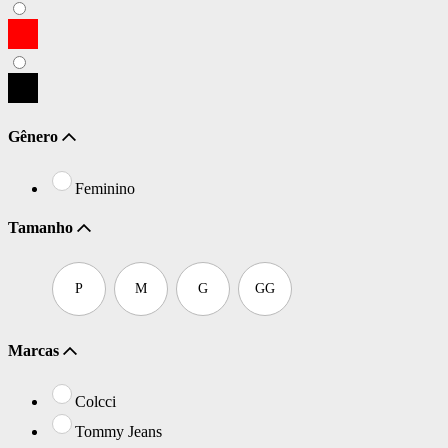
Gênero
Feminino
Tamanho
P
M
G
GG
Marcas
Colcci
Tommy Jeans