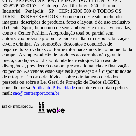
CENTERSPORT ARTIGOS ESPORTIVOS LTDA - CNPJ:
30685695000153 – Endereço: Av. Dib Jorge, 650 – Parque
Industrial – Penápolis – SP – CEP: 16306-500 ©️ TODOS OS
DIREITOS RESERVADOS. O conteúdo deste site, incluindo
imagens, descrições de produtos, fotos e layout, é de uso exclusivo
da Center Sport, bem como de seus ambientes e marcas vinculadas,
como a Center Fashion. A reprodução total ou parcial sem
autorização prévia é proibida e pode resultar em responsabilização
cível e criminal. As promoções, descontos e condições de
pagamento são válidas conforme informadas no site no momento da
compra. A simples adição de produtos ao carrinho não garante
preço, condições ou disponibilidade de estoque. Em caso de
divergência, prevalecerá o valor apresentado na tela de finalização
do pedido. As vendas estão sujeitas à aprovação e à disponibilidade
de estoque. Em caso de dúvidas sobre o tratamento de dados
pessoais ou sobre a Lei Geral de Proteção de Dados (LGPD),
consulte nossa
Política de Privacidade
ou entre em contato pelo e-
mail:
sac@centersport.com.br